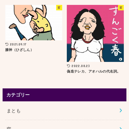
変
変
2021.09.17
膝神（ひざしん）
2022.08.23
偽造テレカ、アオハルの代名詞。
カテゴリー
まとも