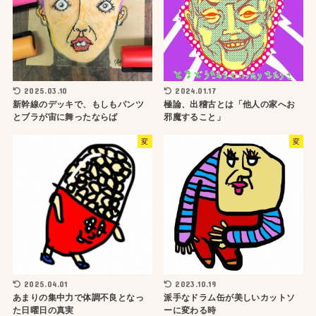
2025.03.10
2024.01.17
新幹線のデッキで、もしもパンツ
極論、出稽古とは「他人の家へお
とブラが宙に舞ったならば
邪魔すること」
変
変
2025.04.01
2023.10.19
あまりの集中力で体調不良となっ
派手なドラム缶が美しいカットソ
た日曜日の真実
ーに変わる時