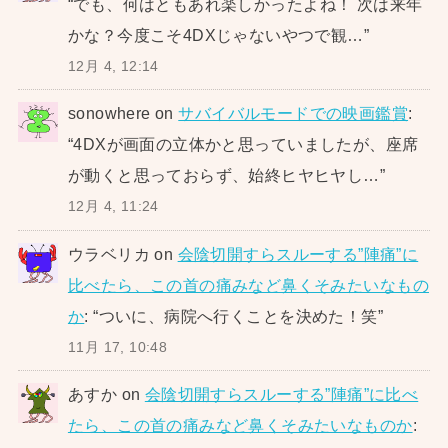
“
でも、何はともあれ楽しかったよね！ 次は来年
かな？今度こそ4DXじゃないやつで観…
”
12月 4, 12:14
sonowhere
on
サバイバルモードでの映画鑑賞
:
“
4DXが画面の立体かと思っていましたが、座席
が動くと思っておらず、始終ヒヤヒヤし…
”
12月 4, 11:24
ウラベリカ
on
会陰切開すらスルーする”陣痛”に
比べたら、この首の痛みなど鼻くそみたいなもの
か
: “
ついに、病院へ行くことを決めた！笑
”
11月 17, 10:48
あすか
on
会陰切開すらスルーする”陣痛”に比べ
たら、この首の痛みなど鼻くそみたいなものか
: