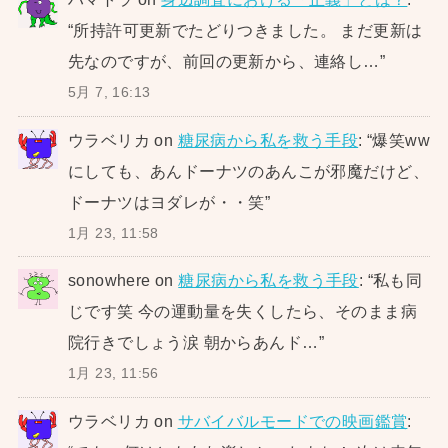
“
所持許可更新でたどりつきました。 まだ更新は
先なのですが、前回の更新から、連絡し…
”
5月 7, 16:13
ウラベリカ
on
糖尿病から私を救う手段
: “
爆笑ww
にしても、あんドーナツのあんこが邪魔だけど、
ドーナツはヨダレが・・笑
”
1月 23, 11:58
sonowhere
on
糖尿病から私を救う手段
: “
私も同
じです笑 今の運動量を失くしたら、そのまま病
院行きでしょう涙 朝からあんド…
”
1月 23, 11:56
ウラベリカ
on
サバイバルモードでの映画鑑賞
: