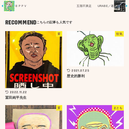
ＢＰＰＶ
五階不満足 URABE／著
RECOMMEND
変
狂気
2021.07.25
歴史的勝利
2022.11.22
冨田純平先生
変
まとも