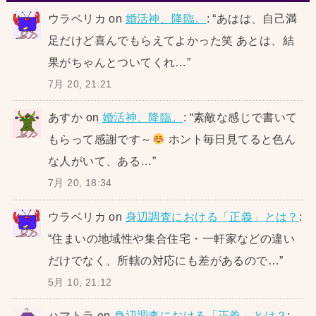
ウラベリカ
on
婚活神、降臨。
: “
あはは、自己満
足だけど喜んでもらえてよかった笑 あとは、結
果がちゃんとついてくれ…
”
7月 20, 21:21
あすか
on
婚活神、降臨。
: “
素敵な感じで書いて
もらって感謝です～
ホント毎日見てると色ん
な人がいて、ある…
”
7月 20, 18:34
ウラベリカ
on
身辺調査における「正義」とは？
:
“
住まいの地域性や集合住宅・一軒家などの違い
だけでなく、所轄の対応にも差があるので…
”
5月 10, 21:12
ハマトラ
on
身辺調査における「正義」とは？
: