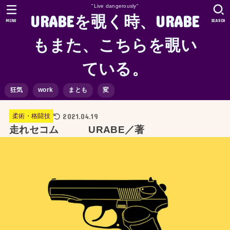
"Live dangerously"
URABEを覗く時、URABE
MENU
SEARCH
もまた、こちらを覗い
ている。
狂気
work
まとも
変
2021.04.19
柔術・格闘技
走れセコム URABE／著