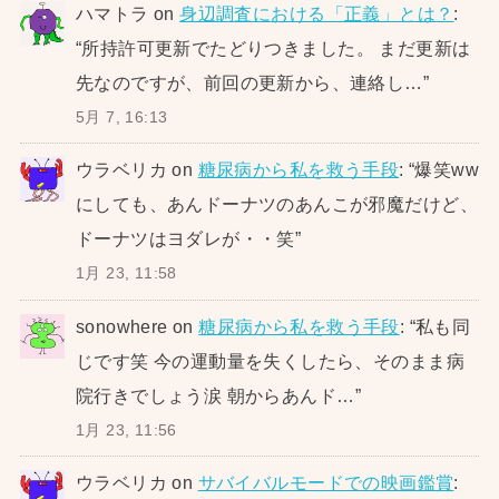
ハマトラ
on
身辺調査における「正義」とは？
:
“
所持許可更新でたどりつきました。 まだ更新は
先なのですが、前回の更新から、連絡し…
”
5月 7, 16:13
ウラベリカ
on
糖尿病から私を救う手段
: “
爆笑ww
にしても、あんドーナツのあんこが邪魔だけど、
ドーナツはヨダレが・・笑
”
1月 23, 11:58
sonowhere
on
糖尿病から私を救う手段
: “
私も同
じです笑 今の運動量を失くしたら、そのまま病
院行きでしょう涙 朝からあんド…
”
1月 23, 11:56
ウラベリカ
on
サバイバルモードでの映画鑑賞
: