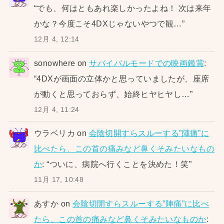
“
でも、何はともあれ楽しかったよね！ 次は来年
かな？今度こそ4DXじゃないやつで観…
”
12月 4, 12:14
sonowhere
on
サバイバルモードでの映画鑑賞
:
“
4DXが画面の立体かと思っていましたが、座席
が動くと思っておらず、始終ヒヤヒヤし…
”
12月 4, 11:24
ウラベリカ
on
会陰切開すらスルーする”陣痛”に
比べたら、この首の痛みなど鼻くそみたいなもの
か
: “
ついに、病院へ行くことを決めた！笑
”
11月 17, 10:48
あすか
on
会陰切開すらスルーする”陣痛”に比べ
たら、この首の痛みなど鼻くそみたいなものか
: