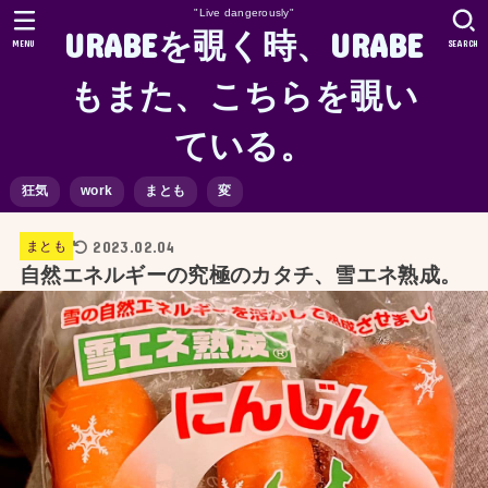
"Live dangerously"
URABEを覗く時、URABE
MENU
SEARCH
もまた、こちらを覗い
ている。
狂気
work
まとも
変
2023.02.04
まとも
自然エネルギーの究極のカタチ、雪エネ熟成。