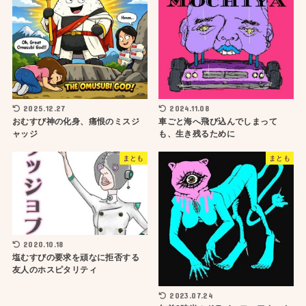
2025.12.27
2024.11.08
おむすび神の化身、痛恨のミスジ
車ごと海へ飛び込んでしまって
ャッジ
も、生き残るために
まとも
まとも
2020.10.18
塩むすびの要求を頑なに拒否する
友人のホスピタリティ
2023.07.24