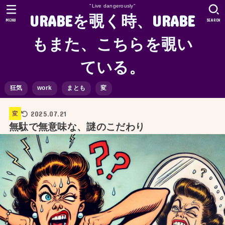
"Live dangerously"
URABEを覗く時、URABE
MENU
SEARCH
もまた、こちらを覗い
ている。
狂気
work
まとも
変
2025.07.21
変
無駄で無意味な、謎のこだわり