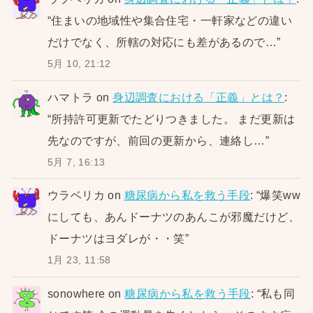
“
住まいの地域性や集合住宅・一軒家などの違い
だけでなく、所轄の対応にも差があるので…
”
5月 10, 21:12
ハマトラ
on
身辺調査における「正義」とは？
:
“
所持許可更新でたどりつきました。 まだ更新は
先なのですが、前回の更新から、連絡し…
”
5月 7, 16:13
ウラベリカ
on
糖尿病から私を救う手段
: “
爆笑ww
にしても、あんドーナツのあんこが邪魔だけど、
ドーナツはヨダレが・・笑
”
1月 23, 11:58
sonowhere
on
糖尿病から私を救う手段
: “
私も同