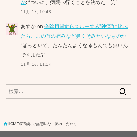
か
: “
ついに、病院へ行くことを決めた！笑
”
11月 17, 10:48
あすか
on
会陰切開すらスルーする”陣痛”に比べ
たら、この首の痛みなど鼻くそみたいなものか
:
“
ほっといて、だんだんよくなるもんでも無いん
ですよね?
”
11月 16, 11:14
検
索:
HOME
変
無駄で無意味な、謎のこだわり