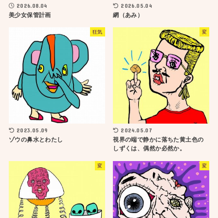
2026.08.04
2026.05.04
美少女保管計画
網（あみ）
狂気
変
2023.05.09
2024.05.07
ゾウの鼻水とわたし
視界の端で静かに落ちた黄土色の
しずくは、偶然か必然か。
変
変