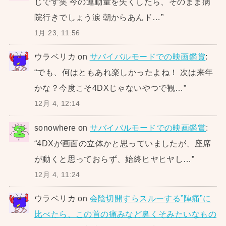
じです笑 今の運動量を失くしたら、そのまま病
院行きでしょう涙 朝からあんド…
”
1月 23, 11:56
ウラベリカ
on
サバイバルモードでの映画鑑賞
:
“
でも、何はともあれ楽しかったよね！ 次は来年
かな？今度こそ4DXじゃないやつで観…
”
12月 4, 12:14
sonowhere
on
サバイバルモードでの映画鑑賞
:
“
4DXが画面の立体かと思っていましたが、座席
が動くと思っておらず、始終ヒヤヒヤし…
”
12月 4, 11:24
ウラベリカ
on
会陰切開すらスルーする”陣痛”に
比べたら、この首の痛みなど鼻くそみたいなもの