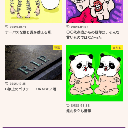
2024.01.19
2024.01.04
ナーバスな腰と尻を携える私
〇〇依存症からの脱却は、そんな
甘いものではなかった
狂気
まとも
2021.10.15
G線上のゴリラ URABE／著
2022.02.22
超お役立ち情報