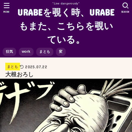
"Live dangerously"
URABEを覗く時、URABE
MENU
SEARCH
もまた、こちらを覗い
ている。
狂気
work
まとも
変
2025.07.22
まとも
大根おろし