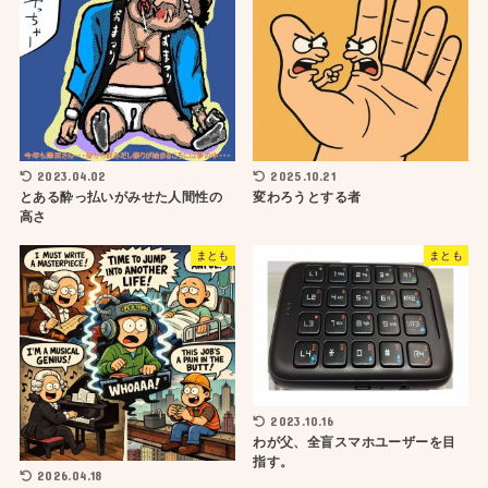
2023.04.02
2025.10.21
とある酔っ払いがみせた人間性の
変わろうとする者
高さ
まとも
まとも
2023.10.16
わが父、全盲スマホユーザーを目
指す。
2026.04.18