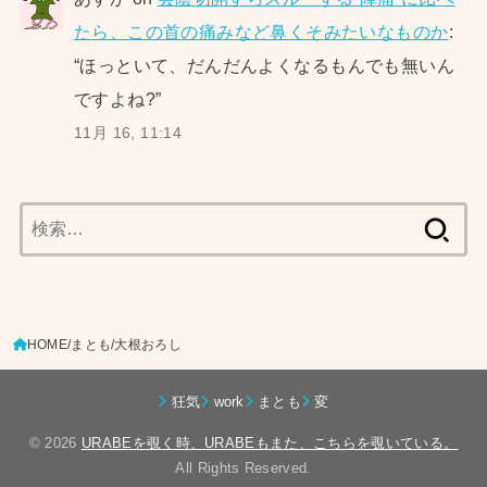
たら、この首の痛みなど鼻くそみたいなものか
:
“
ほっといて、だんだんよくなるもんでも無いん
ですよね?
”
11月 16, 11:14
検
索:
HOME
まとも
大根おろし
狂気
work
まとも
変
© 2026
URABEを覗く時、URABEもまた、こちらを覗いている。
All Rights Reserved.