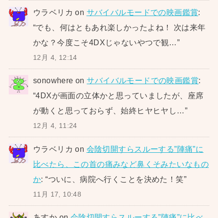
ウラベリカ
on
サバイバルモードでの映画鑑賞
:
“
でも、何はともあれ楽しかったよね！ 次は来年
かな？今度こそ4DXじゃないやつで観…
”
12月 4, 12:14
sonowhere
on
サバイバルモードでの映画鑑賞
:
“
4DXが画面の立体かと思っていましたが、座席
が動くと思っておらず、始終ヒヤヒヤし…
”
12月 4, 11:24
ウラベリカ
on
会陰切開すらスルーする”陣痛”に
比べたら、この首の痛みなど鼻くそみたいなもの
か
: “
ついに、病院へ行くことを決めた！笑
”
11月 17, 10:48
あすか
on
会陰切開すらスルーする”陣痛”に比べ