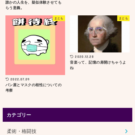
誰かの人生を、疑似体験させても
らう意義。
まとも
まとも
2020.12.28
音楽って、記憶の扉開けちゃうよ
ね
2022.07.09
パン屋とマスクの相性についての
考察
カテゴリー
柔術・格闘技