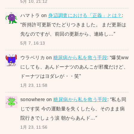
5月 10, 21:12
ハマトラ
on
身辺調査における「正義」とは？
:
“
所持許可更新でたどりつきました。 まだ更新は
先なのですが、前回の更新から、連絡し…
”
5月 7, 16:13
ウラベリカ
on
糖尿病から私を救う手段
: “
爆笑ww
にしても、あんドーナツのあんこが邪魔だけど、
ドーナツはヨダレが・・笑
”
1月 23, 11:58
sonowhere
on
糖尿病から私を救う手段
: “
私も同
じです笑 今の運動量を失くしたら、そのまま病
院行きでしょう涙 朝からあんド…
”
1月 23, 11:56