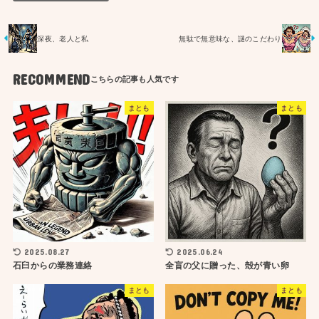
深夜、老人と私
無駄で無意味な、謎のこだわり
RECOMMEND
まとも
まとも
2025.08.27
2025.06.24
石臼からの業務連絡
全盲の父に贈った、殻が青い卵
まとも
まとも