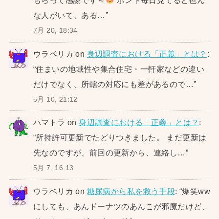
もらって感謝です～
ホント毎日見てると色ん
な人がいて、ある…
”
7月 20, 18:34
ウラベリカ
on
身辺調査における「正義」とは？
:
“
住まいの地域性や集合住宅・一軒家などの違い
だけでなく、所轄の対応にも差があるので…
”
5月 10, 21:12
ハマトラ
on
身辺調査における「正義」とは？
:
“
所持許可更新でたどりつきました。 まだ更新は
先なのですが、前回の更新から、連絡し…
”
5月 7, 16:13
ウラベリカ
on
糖尿病から私を救う手段
: “
爆笑ww
にしても、あんドーナツのあんこが邪魔だけど、