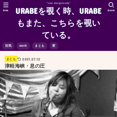
"Live dangerously"
URABEを覗く時、URABE
MENU
SEARCH
もまた、こちらを覗い
ている。
狂気
work
まとも
変
2021.07.12
まとも
津軽海峡・息の圧