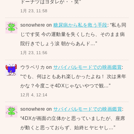
ドーナツはヨダレが・・笑
”
1月 23, 11:58
sonowhere
on
糖尿病から私を救う手段
: “
私も同
じです笑 今の運動量を失くしたら、そのまま病
院行きでしょう涙 朝からあんド…
”
1月 23, 11:56
ウラベリカ
on
サバイバルモードでの映画鑑賞
:
“
でも、何はともあれ楽しかったよね！ 次は来年
かな？今度こそ4DXじゃないやつで観…
”
12月 4, 12:14
sonowhere
on
サバイバルモードでの映画鑑賞
:
“
4DXが画面の立体かと思っていましたが、座席
が動くと思っておらず、始終ヒヤヒヤし…
”