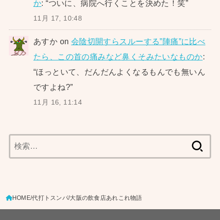
か
: “
ついに、病院へ行くことを決めた！笑
”
11月 17, 10:48
あすか
on
会陰切開すらスルーする”陣痛”に比べ
たら、この首の痛みなど鼻くそみたいなものか
:
“
ほっといて、だんだんよくなるもんでも無いん
ですよね?
”
11月 16, 11:14
検
索:
HOME
代打トスンパ
大阪の飲食店あれこれ物語