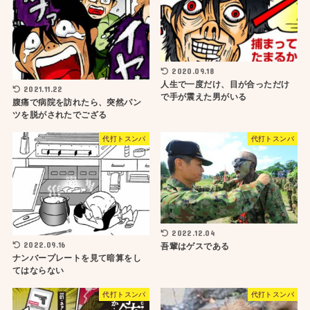
2020.09.18
人生で一度だけ、目が合っただけ
2021.11.22
で手が震えた男がいる
腹痛で病院を訪れたら、突然パン
ツを脱がされたでござる
代打トスンパ
代打トスンパ
2022.12.04
2022.09.16
吾輩はゲスである
ナンバープレートを見て暗算をし
てはならない
代打トスンパ
代打トスンパ