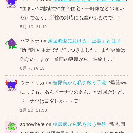
“
住まいの地域性や集合住宅・一軒家などの違い
だけでなく、所轄の対応にも差があるので…
”
5月 10, 21:12
ハマトラ
on
身辺調査における「正義」とは？
:
“
所持許可更新でたどりつきました。 まだ更新は
先なのですが、前回の更新から、連絡し…
”
5月 7, 16:13
ウラベリカ
on
糖尿病から私を救う手段
: “
爆笑ww
にしても、あんドーナツのあんこが邪魔だけど、
ドーナツはヨダレが・・笑
”
1月 23, 11:58
sonowhere
on
糖尿病から私を救う手段
: “
私も同