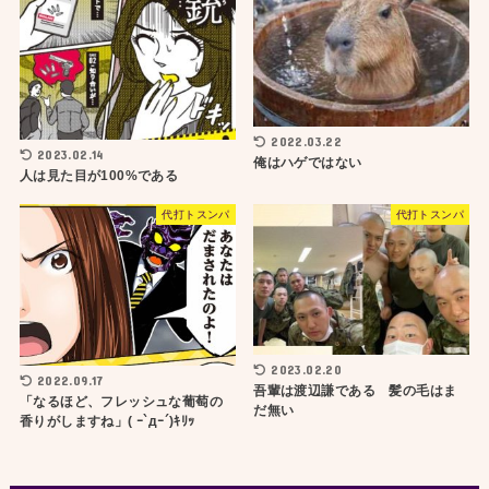
2022.03.22
2023.02.14
俺はハゲではない
人は見た目が100%である
代打トスンパ
代打トスンパ
2023.02.20
2022.09.17
吾輩は渡辺謙である 髪の毛はま
「なるほど、フレッシュな葡萄の
だ無い
香りがしますね」( ｰ`дｰ´)ｷﾘｯ