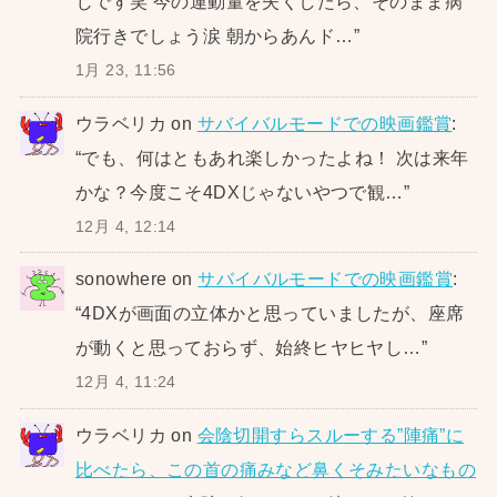
じです笑 今の運動量を失くしたら、そのまま病
院行きでしょう涙 朝からあんド…
”
1月 23, 11:56
ウラベリカ
on
サバイバルモードでの映画鑑賞
:
“
でも、何はともあれ楽しかったよね！ 次は来年
かな？今度こそ4DXじゃないやつで観…
”
12月 4, 12:14
sonowhere
on
サバイバルモードでの映画鑑賞
:
“
4DXが画面の立体かと思っていましたが、座席
が動くと思っておらず、始終ヒヤヒヤし…
”
12月 4, 11:24
ウラベリカ
on
会陰切開すらスルーする”陣痛”に
比べたら、この首の痛みなど鼻くそみたいなもの