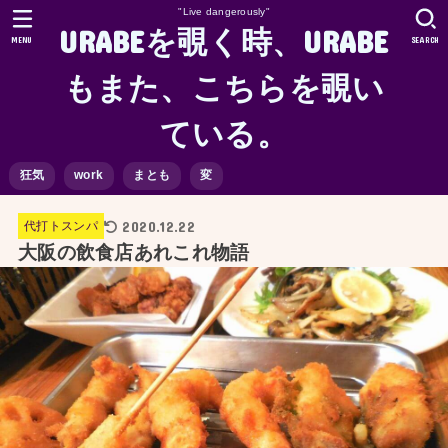
"Live dangerously"
URABEを覗く時、URABE
MENU
SEARCH
もまた、こちらを覗い
ている。
狂気
work
まとも
変
2020.12.22
代打トスンパ
大阪の飲食店あれこれ物語