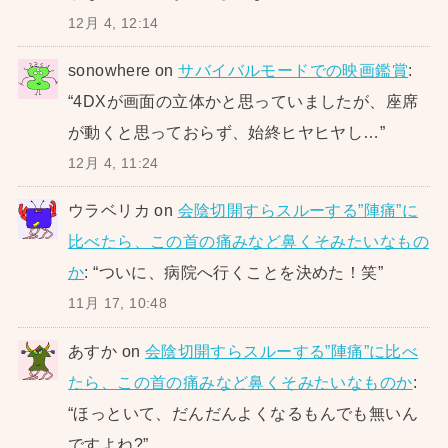
12月 4, 12:14
sonowhere
on
サバイバルモードでの映画鑑賞
:
“
4DXが画面の立体かと思っていましたが、座席
が動くと思っておらず、始終ヒヤヒヤし…
”
12月 4, 11:24
ウラベリカ
on
会陰切開すらスルーする”陣痛”に
比べたら、この首の痛みなど鼻くそみたいなもの
か
: “
ついに、病院へ行くことを決めた！笑
”
11月 17, 10:48
あすか
on
会陰切開すらスルーする”陣痛”に比べ
たら、この首の痛みなど鼻くそみたいなものか
:
“
ほっといて、だんだんよくなるもんでも無いん
ですよね?
”