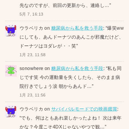
先なのですが、前回の更新から、連絡し…
”
5月 7, 16:13
ウラベリカ
on
糖尿病から私を救う手段
: “
爆笑ww
にしても、あんドーナツのあんこが邪魔だけど、
ドーナツはヨダレが・・笑
”
1月 23, 11:58
sonowhere
on
糖尿病から私を救う手段
: “
私も同
じです笑 今の運動量を失くしたら、そのまま病
院行きでしょう涙 朝からあんド…
”
1月 23, 11:56
ウラベリカ
on
サバイバルモードでの映画鑑賞
:
“
でも、何はともあれ楽しかったよね！ 次は来年
かな？今度こそ4DXじゃないやつで観…
”