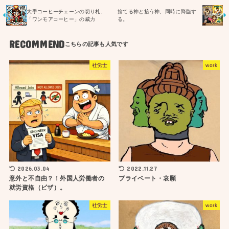
大手コーヒーチェーンの切り札、
捨てる神と拾う神、同時に降臨す
「ワンモアコーヒー」の威力
る。
RECOMMEND
社労士
work
2026.03.04
2022.11.27
意外と不自由？！外国人労働者の
プライベート・哀願
就労資格（ビザ）。
社労士
work