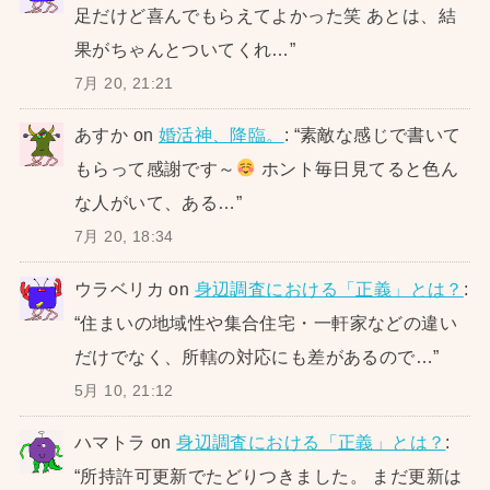
足だけど喜んでもらえてよかった笑 あとは、結
果がちゃんとついてくれ…
”
7月 20, 21:21
あすか
on
婚活神、降臨。
: “
素敵な感じで書いて
もらって感謝です～
ホント毎日見てると色ん
な人がいて、ある…
”
7月 20, 18:34
ウラベリカ
on
身辺調査における「正義」とは？
:
“
住まいの地域性や集合住宅・一軒家などの違い
だけでなく、所轄の対応にも差があるので…
”
5月 10, 21:12
ハマトラ
on
身辺調査における「正義」とは？
:
“
所持許可更新でたどりつきました。 まだ更新は