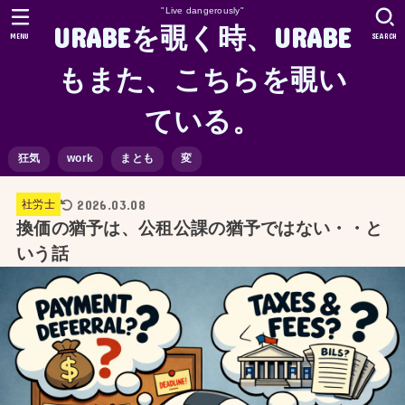
"Live dangerously"
URABEを覗く時、URABE
MENU
SEARCH
もまた、こちらを覗い
ている。
狂気
work
まとも
変
2026.03.08
社労士
換価の猶予は、公租公課の猶予ではない・・と
いう話