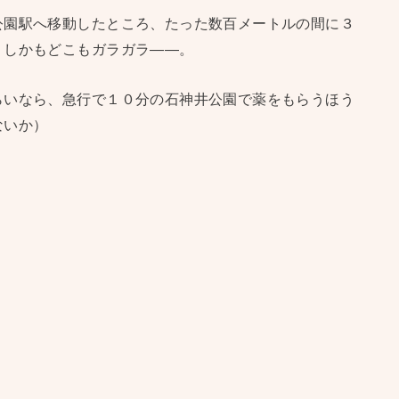
公園駅へ移動したところ、たった数百メートルの間に３
。しかもどこもガラガラ——。
らいなら、急行で１０分の石神井公園で薬をもらうほう
ないか）