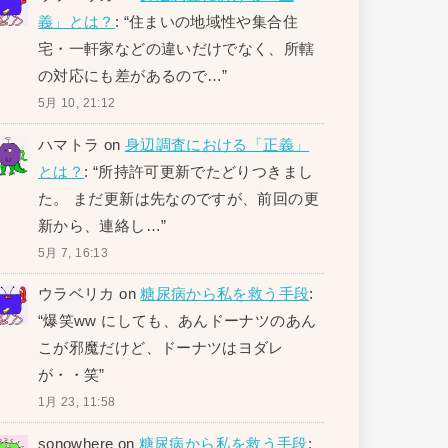
義」とは？
: “
住まいの地域性や集合住
宅・一軒家などの違いだけでなく、所轄
の対応にも差があるので…
”
5月 10, 21:12
ハマトラ
on
身辺調査における「正義」
とは？
: “
所持許可更新でたどりつきまし
た。 まだ更新は先なのですが、前回の更
新から、連絡し…
”
5月 7, 16:13
ウラベリカ
on
糖尿病から私を救う手段
:
“
爆笑ww にしても、あんドーナツのあん
こが邪魔だけど、ドーナツはヨダレ
が・・笑
”
1月 23, 11:58
sonowhere
on
糖尿病から私を救う手段
: