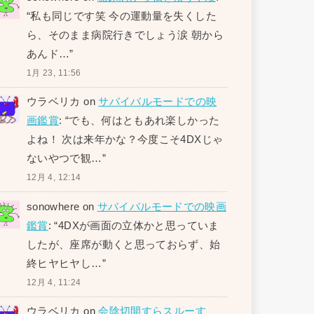
“
私も同じです笑 今の運動量を失くした
ら、そのまま病院行きでしょう涙 朝から
あんド…
”
1月 23, 11:56
ウラベリカ
on
サバイバルモードでの映
画鑑賞
: “
でも、何はともあれ楽しかった
よね！ 次は来年かな？今度こそ4DXじゃ
ないやつで観…
”
12月 4, 12:14
sonowhere
on
サバイバルモードでの映画
鑑賞
: “
4DXが画面の立体かと思っていま
したが、座席が動くと思っておらず、始
終ヒヤヒヤし…
”
12月 4, 11:24
ウラベリカ
on
会陰切開すらスルーす