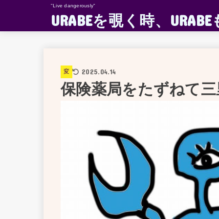
"Live dangerously"
URABEを覗く時、UR
2025.04.14
変
保険薬局をたずねて三