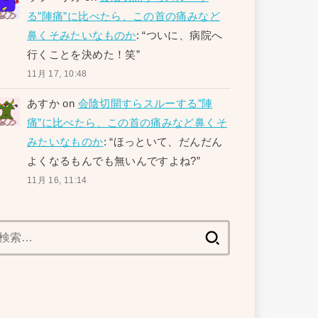
る”陣痛”に比べたら、この首の痛みなど
鼻くそみたいなものか
: “
ついに、病院へ
行くことを決めた！笑
”
11月 17, 10:48
あすか
on
会陰切開すらスルーする”陣
痛”に比べたら、この首の痛みなど鼻くそ
みたいなものか
: “
ほっといて、だんだん
よくなるもんでも無いんですよね?
”
11月 16, 11:14
検
索: