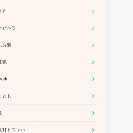
名作
カピバラ
未分類
狂気
work
まとも
変
代打トスンパ