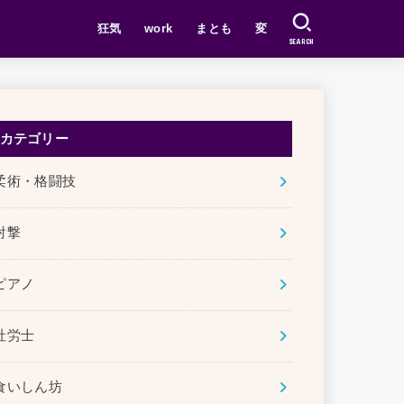
狂気
work
まとも
変
SEARCH
カテゴリー
柔術・格闘技
射撃
ピアノ
社労士
食いしん坊