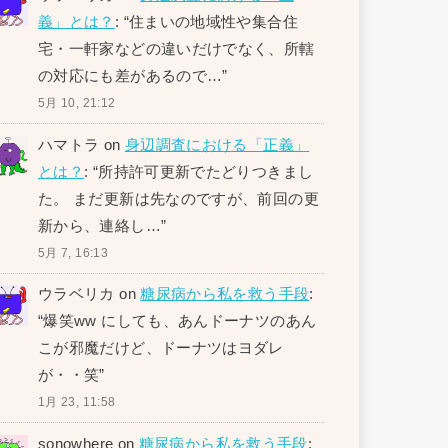
義」とは？
: “
住まいの地域性や集合住
宅・一軒家などの違いだけでなく、所轄
の対応にも差があるので…
”
5月 10, 21:12
ハマトラ
on
身辺調査における「正義」
とは？
: “
所持許可更新でたどりつきまし
た。 まだ更新は先なのですが、前回の更
新から、連絡し…
”
5月 7, 16:13
ウラベリカ
on
糖尿病から私を救う手段
:
“
爆笑ww にしても、あんドーナツのあん
こが邪魔だけど、ドーナツはヨダレ
が・・笑
”
1月 23, 11:58
sonowhere
on
糖尿病から私を救う手段
: