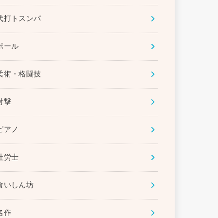
代打トスンパ
ポール
柔術・格闘技
射撃
ピアノ
社労士
食いしん坊
名作