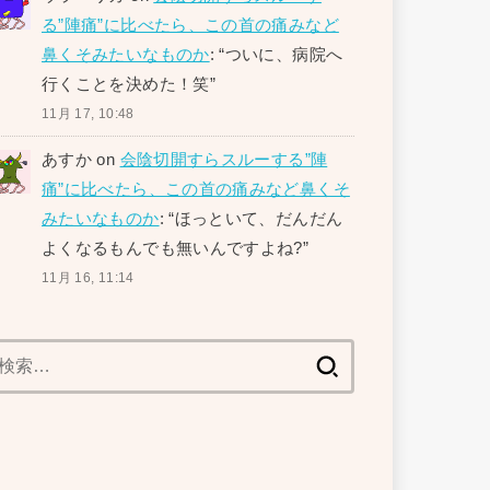
る”陣痛”に比べたら、この首の痛みなど
鼻くそみたいなものか
: “
ついに、病院へ
行くことを決めた！笑
”
11月 17, 10:48
あすか
on
会陰切開すらスルーする”陣
痛”に比べたら、この首の痛みなど鼻くそ
みたいなものか
: “
ほっといて、だんだん
よくなるもんでも無いんですよね?
”
11月 16, 11:14
検
索: