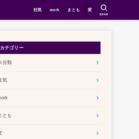
狂気
work
まとも
変
SEARCH
カテゴリー
未分類
狂気
work
まとも
変