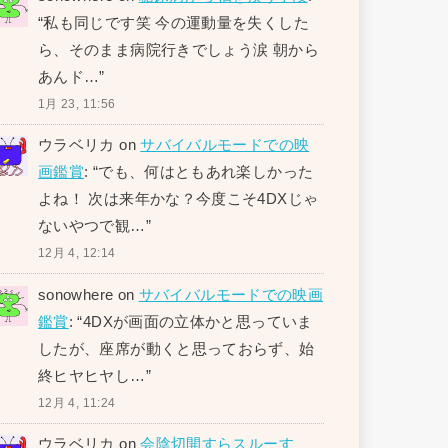
“
私も同じです笑 今の運動量を失くした
ら、そのまま病院行きでしょう涙 朝から
あんド…
”
1月 23, 11:56
ウラベリカ
on
サバイバルモードでの映
画鑑賞
: “
でも、何はともあれ楽しかった
よね！ 次は来年かな？今度こそ4DXじゃ
ないやつで観…
”
12月 4, 12:14
sonowhere
on
サバイバルモードでの映画
鑑賞
: “
4DXが画面の立体かと思っていま
したが、座席が動くと思っておらず、始
終ヒヤヒヤし…
”
12月 4, 11:24
ウラベリカ
on
会陰切開すらスルーす