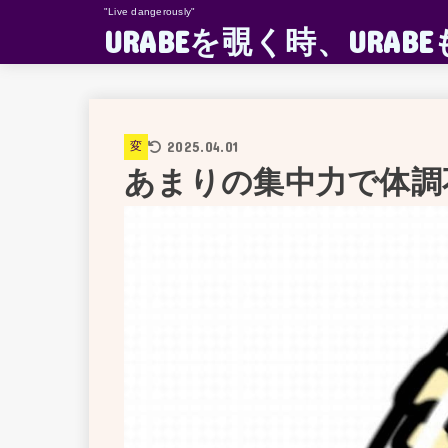
"Live dangerously"
URABEを覗く時、UR
2025.04.01
変
あまりの集中力で体調