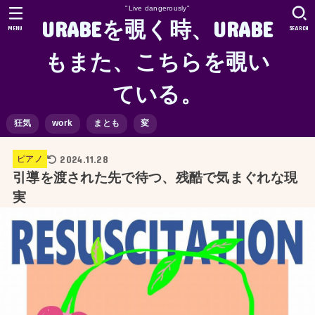
"Live dangerously"
URABEを覗く時、URABE
MENU
SEARCH
もまた、こちらを覗い
ている。
狂気
work
まとも
変
2024.11.28
ピアノ
引導を渡された先で待つ、残酷で気まぐれな現
実