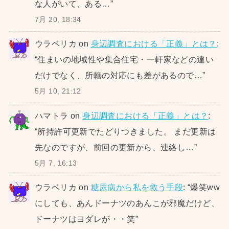
な人がいて、ある…
”
7月 20, 18:34
ウラベリカ
on
身辺調査における「正義」とは？
:
“
住まいの地域性や集合住宅・一軒家などの違い
だけでなく、所轄の対応にも差があるので…
”
5月 10, 21:12
ハマトラ
on
身辺調査における「正義」とは？
:
“
所持許可更新でたどりつきました。 まだ更新は
先なのですが、前回の更新から、連絡し…
”
5月 7, 16:13
ウラベリカ
on
糖尿病から私を救う手段
: “
爆笑ww
にしても、あんドーナツのあんこが邪魔だけど、
ドーナツはヨダレが・・笑
”