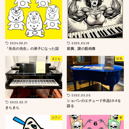
2024.08.21
2025.06.18
「先生の先生」の弟子になった話
前腕、謎の筋肉痛
まとも
狂気
2022.05.20
ショパンのエチュード作品10-4を
2022.02.17
語る
きらきら
ピアノ
変