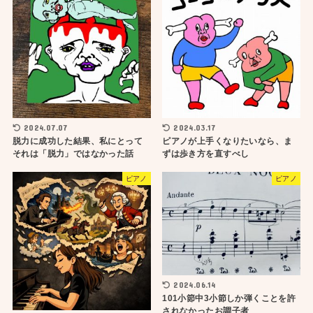
2024.07.07
2024.03.17
脱力に成功した結果、私にとって
ピアノが上手くなりたいなら、ま
それは「脱力」ではなかった話
ずは歩き方を直すべし
ピアノ
ピアノ
2024.06.14
101小節中3小節しか弾くことを許
されなかったお調子者