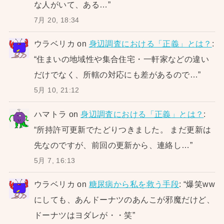
な人がいて、ある…
”
7月 20, 18:34
ウラベリカ
on
身辺調査における「正義」とは？
:
“
住まいの地域性や集合住宅・一軒家などの違い
だけでなく、所轄の対応にも差があるので…
”
5月 10, 21:12
ハマトラ
on
身辺調査における「正義」とは？
:
“
所持許可更新でたどりつきました。 まだ更新は
先なのですが、前回の更新から、連絡し…
”
5月 7, 16:13
ウラベリカ
on
糖尿病から私を救う手段
: “
爆笑ww
にしても、あんドーナツのあんこが邪魔だけど、
ドーナツはヨダレが・・笑
”