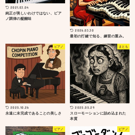
2021.03.04
純正が美しいわけではない、ピア
ノ調律の醍醐味
2026.03.30
最初の打鍵で知る、練習の重み。
ピアノ
まとも
2025.10.26
2025.05.29
永遠に未完成であることの美しさ
スローモーションに詰め込まれた
本質
ピアノ
ピアノ