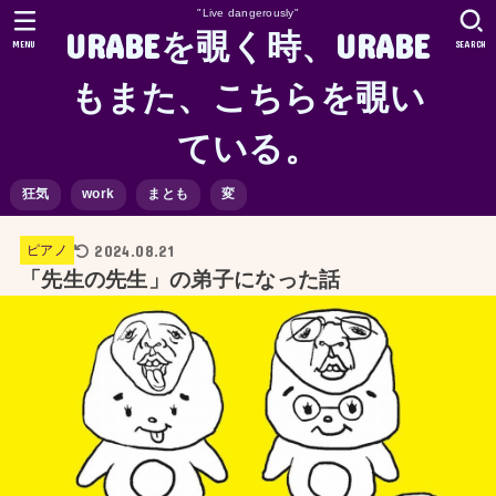
"Live dangerously"
URABEを覗く時、URABE
MENU
SEARCH
もまた、こちらを覗い
ている。
狂気
work
まとも
変
2024.08.21
ピアノ
「先生の先生」の弟子になった話