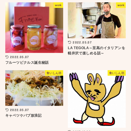
work
work
2022.05.07
LA TEGOLA～至高のイタリアンを
軽井沢で楽しめる話～
2022.05.07
フルーツピクルス誕生秘話
食いしん坊
食いしん坊
2022.05.07
キャベツケバブ放浪記