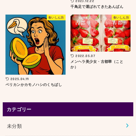
2023.12.22
千鳥足で運ばれてきたあんぱん
食いしん坊
食いしん坊
2022.05.07
メンヘラ美少女・古都華（こと
か）
2025.04.19
ペリカンかカモノハシのくちばし
カテゴリー
未分類