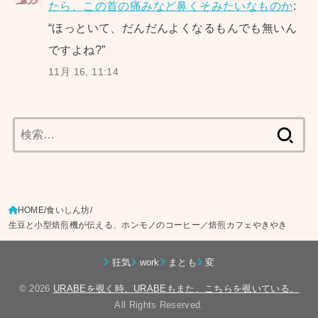
たら、この首の痛みなど鼻くそみたいなものか
:
“
ほっといて、だんだんよくなるもんでも無いん
ですよね?
”
11月 16, 11:14
検
索:
HOME
食いしん坊
生豆と小型焙煎機が伝える、ホンモノのコーヒー／焙煎カフェやきやき
狂気
work
まとも
変
© 2026
URABEを覗く時、URABEもまた、こちらを覗いている。
All Rights Reserved.