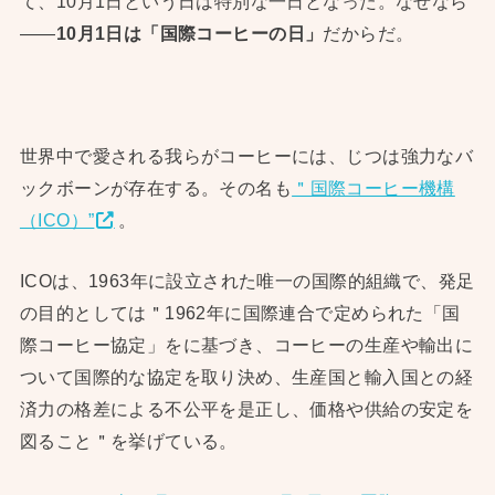
て、10月1日という日は特別な一日となった。なぜなら
——
10月1日は「国際コーヒーの日」
だからだ。
世界中で愛される我らがコーヒーには、じつは強力なバ
ックボーンが存在する。その名も
＂国際コーヒー機構
（ICO）”
。
ICOは、1963年に設立された唯一の国際的組織で、発足
の目的としては＂1962年に国際連合で定められた「国
際コーヒー協定」をに基づき、コーヒーの生産や輸出に
ついて国際的な協定を取り決め、生産国と輸入国との経
済力の格差による不公平を是正し、価格や供給の安定を
図ること＂を挙げている。