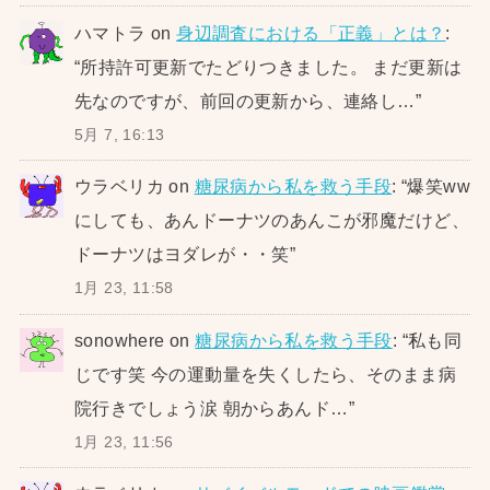
ハマトラ
on
身辺調査における「正義」とは？
:
“
所持許可更新でたどりつきました。 まだ更新は
先なのですが、前回の更新から、連絡し…
”
5月 7, 16:13
ウラベリカ
on
糖尿病から私を救う手段
: “
爆笑ww
にしても、あんドーナツのあんこが邪魔だけど、
ドーナツはヨダレが・・笑
”
1月 23, 11:58
sonowhere
on
糖尿病から私を救う手段
: “
私も同
じです笑 今の運動量を失くしたら、そのまま病
院行きでしょう涙 朝からあんド…
”
1月 23, 11:56