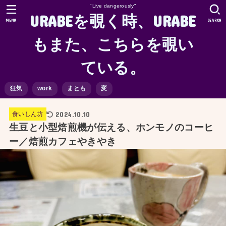
"Live dangerously"
URABEを覗く時、URABE
MENU
SEARCH
もまた、こちらを覗い
ている。
狂気
work
まとも
変
2024.10.10
食いしん坊
生豆と小型焙煎機が伝える、ホンモノのコーヒ
ー／焙煎カフェやきやき