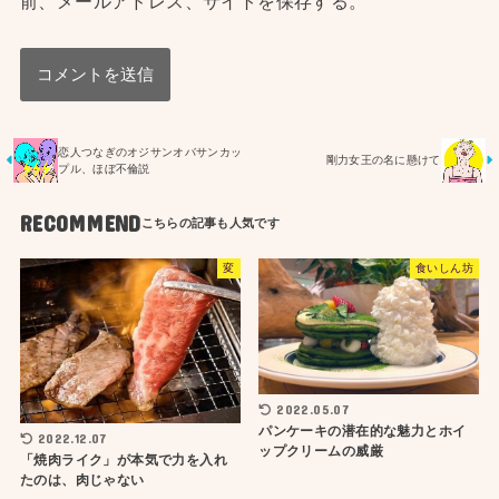
前、メールアドレス、サイトを保存する。
恋人つなぎのオジサンオバサンカッ
剛力女王の名に懸けて
プル、ほぼ不倫説
RECOMMEND
変
食いしん坊
2022.05.07
パンケーキの潜在的な魅力とホイ
2022.12.07
ップクリームの威厳
「焼肉ライク」が本気で力を入れ
たのは、肉じゃない