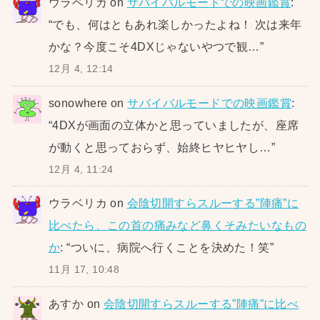
ウラベリカ
on
サバイバルモードでの映画鑑賞
:
“
でも、何はともあれ楽しかったよね！ 次は来年
かな？今度こそ4DXじゃないやつで観…
”
12月 4, 12:14
sonowhere
on
サバイバルモードでの映画鑑賞
:
“
4DXが画面の立体かと思っていましたが、座席
が動くと思っておらず、始終ヒヤヒヤし…
”
12月 4, 11:24
ウラベリカ
on
会陰切開すらスルーする”陣痛”に
比べたら、この首の痛みなど鼻くそみたいなもの
か
: “
ついに、病院へ行くことを決めた！笑
”
11月 17, 10:48
あすか
on
会陰切開すらスルーする”陣痛”に比べ