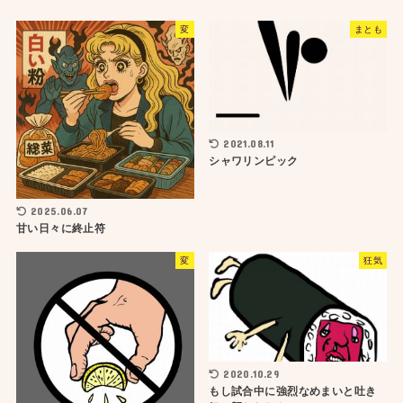
変
まとも
2021.08.11
シャワリンピック
2025.06.07
甘い日々に終止符
変
狂気
2020.10.29
もし試合中に強烈なめまいと吐き