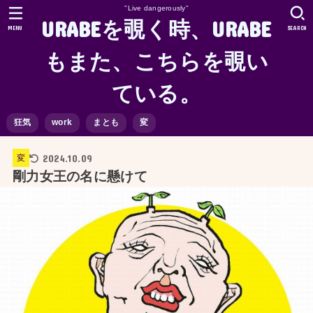
"Live dangerously"
URABEを覗く時、URABE
MENU
SEARCH
もまた、こちらを覗い
ている。
狂気
work
まとも
変
2024.10.09
変
剛力女王の名に懸けて