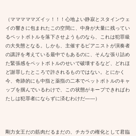
（マママママズイッ！！！心地よい静寂とスタインウェ
イの響きに包まれたこの空間に、中身が大量に残ってい
るペットボトルを落下させようものなら、これは犯罪級
の大失態となる。しかも、主催するピアニストが演奏者
の講評を考えている最中でもあるのに、そんな張り詰め
た緊張感をペットボトルのせいで破壊するなど、どれほ
ど謝罪したところで許されるものではない。とにかく
今、奇跡的にも中指と薬指の二本でペットボトルのキャ
ップを掴んでいるわけで、この状態がキープできればわ
たしは犯罪者にならずに済むわけだ——）
剛力女王だの筋肉だるまだの、チカラの権化として君臨