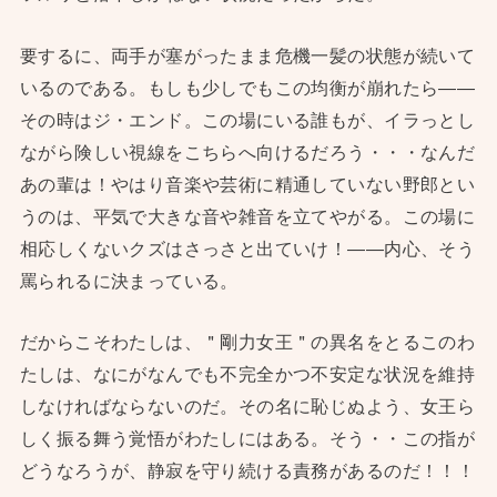
要するに、両手が塞がったまま危機一髪の状態が続いて
いるのである。もしも少しでもこの均衡が崩れたら——
その時はジ・エンド。この場にいる誰もが、イラっとし
ながら険しい視線をこちらへ向けるだろう・・・なんだ
あの輩は！やはり音楽や芸術に精通していない野郎とい
うのは、平気で大きな音や雑音を立てやがる。この場に
相応しくないクズはさっさと出ていけ！——内心、そう
罵られるに決まっている。
だからこそわたしは、＂剛力女王＂の異名をとるこのわ
たしは、なにがなんでも不完全かつ不安定な状況を維持
しなければならないのだ。その名に恥じぬよう、女王ら
しく振る舞う覚悟がわたしにはある。そう・・この指が
どうなろうが、静寂を守り続ける責務があるのだ！！！