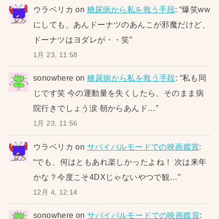
ウラベリカ
on
糖尿病から私を救う手段
: “
爆笑ww
にしても、あんドーナツのあんこが邪魔だけど、
ドーナツはヨダレが・・笑
”
1月 23, 11:58
sonowhere
on
糖尿病から私を救う手段
: “
私も同
じです笑 今の運動量を失くしたら、そのまま病
院行きでしょう涙 朝からあんド…
”
1月 23, 11:56
ウラベリカ
on
サバイバルモードでの映画鑑賞
:
“
でも、何はともあれ楽しかったよね！ 次は来年
かな？今度こそ4DXじゃないやつで観…
”
12月 4, 12:14
sonowhere
on
サバイバルモードでの映画鑑賞
: