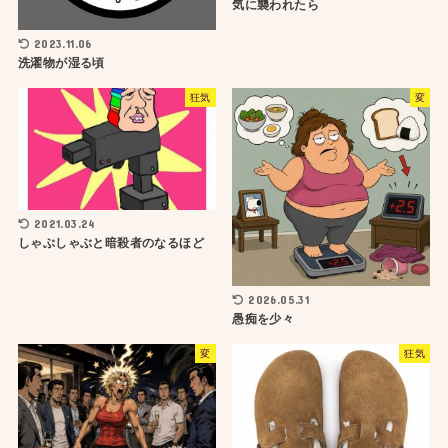
気に襲われたら
2023.11.06
洗濯物が湿る頃
狂気
変
2021.03.24
しゃぶしゃぶと暗殺者のなるほど
2026.05.31
愚痴を少々
変
狂気