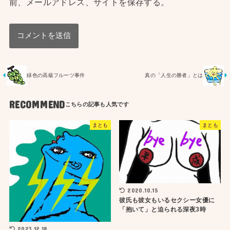
前、メールアドレス、サイトを保存する。
緑色の高級フルーツ事件
真の「人生の勝者」とは
RECOMMEND
まとも
まとも
2020.10.15
彼氏も彼女もいるセクシー女優に
「抱いて」と迫られる深夜3時
2023.12.18