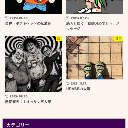
2024.06.09
2024.07.23
自称・ポテトヘッドの伝道師
続々と届く「結婚おめでとう」メ
ッセージ
変
狂気
2021.11.15
URABEの太陽
2026.08.05
怒髪衝天！！オッサン三人衆
カテゴリー