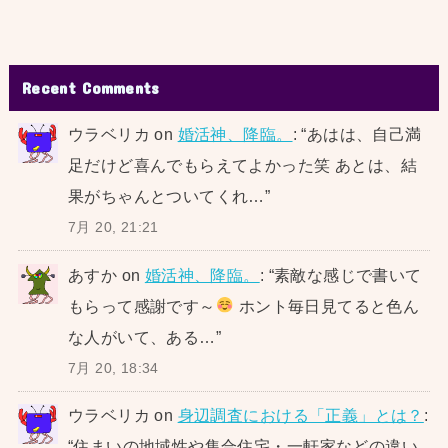
Recent Comments
ウラベリカ
on
婚活神、降臨。
: “
あはは、自己満
足だけど喜んでもらえてよかった笑 あとは、結
果がちゃんとついてくれ…
”
7月 20, 21:21
あすか
on
婚活神、降臨。
: “
素敵な感じで書いて
もらって感謝です～
ホント毎日見てると色ん
な人がいて、ある…
”
7月 20, 18:34
ウラベリカ
on
身辺調査における「正義」とは？
:
“
住まいの地域性や集合住宅・一軒家などの違い