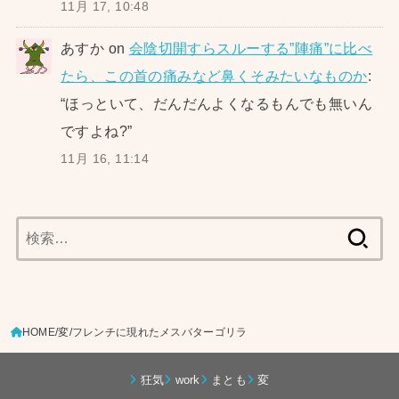
11月 17, 10:48
あすか
on
会陰切開すらスルーする”陣痛”に比べ
たら、この首の痛みなど鼻くそみたいなものか
:
“
ほっといて、だんだんよくなるもんでも無いん
ですよね?
”
11月 16, 11:14
検
索:
HOME
変
フレンチに現れたメスバターゴリラ
狂気
work
まとも
変