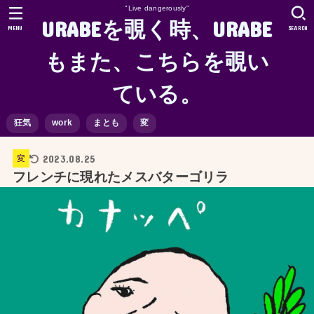
"Live dangerously"
URABEを覗く時、URABE
MENU
SEARCH
もまた、こちらを覗い
ている。
狂気
work
まとも
変
2023.08.25
変
フレンチに現れたメスバターゴリラ