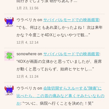
院行きでしょう涙 朝からあんド…
”
1月 23, 11:56
ウラベリカ
on
サバイバルモードでの映画鑑賞
:
“
でも、何はともあれ楽しかったよね！ 次は来年
かな？今度こそ4DXじゃないやつで観…
”
12月 4, 12:14
sonowhere
on
サバイバルモードでの映画鑑賞
:
“
4DXが画面の立体かと思っていましたが、座席
が動くと思っておらず、始終ヒヤヒヤし…
”
12月 4, 11:24
ウラベリカ
on
会陰切開すらスルーする”陣痛”に
比べたら、この首の痛みなど鼻くそみたいなもの
か
: “
ついに、病院へ行くことを決めた！笑
”