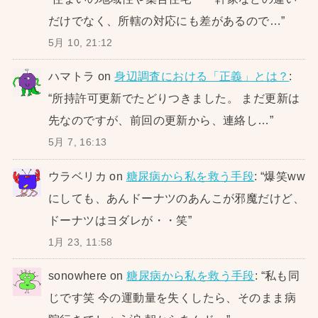
だけでなく、所轄の対応にも差があるので…
”
5月 10, 21:12
ハマトラ
on
身辺調査における「正義」とは？
:
“
所持許可更新でたどりつきました。 まだ更新は
先なのですが、前回の更新から、連絡し…
”
5月 7, 16:13
ウラベリカ
on
糖尿病から私を救う手段
: “
爆笑ww
にしても、あんドーナツのあんこが邪魔だけど、
ドーナツはヨダレが・・笑
”
1月 23, 11:58
sonowhere
on
糖尿病から私を救う手段
: “
私も同
じです笑 今の運動量を失くしたら、そのまま病