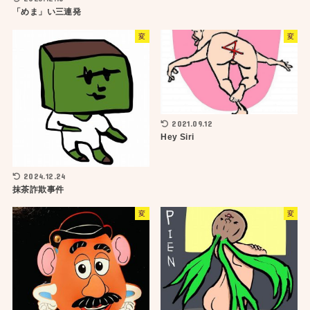
「めま」い三連発
変
変
2021.09.12
Hey Siri
2024.12.24
抹茶詐欺事件
変
変