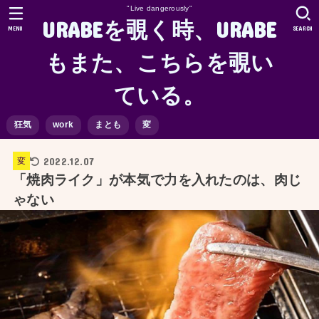
"Live dangerously"
URABEを覗く時、URABE
MENU
SEARCH
もまた、こちらを覗い
ている。
狂気
work
まとも
変
2022.12.07
変
「焼肉ライク」が本気で力を入れたのは、肉じ
ゃない