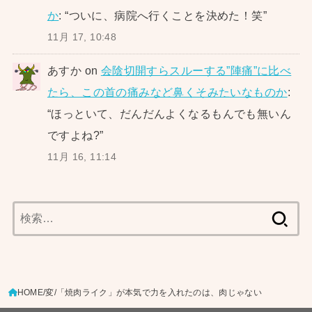
か
: “
ついに、病院へ行くことを決めた！笑
”
11月 17, 10:48
あすか
on
会陰切開すらスルーする”陣痛”に比べ
たら、この首の痛みなど鼻くそみたいなものか
:
“
ほっといて、だんだんよくなるもんでも無いん
ですよね?
”
11月 16, 11:14
検
索:
HOME
変
「焼肉ライク」が本気で力を入れたのは、肉じゃない