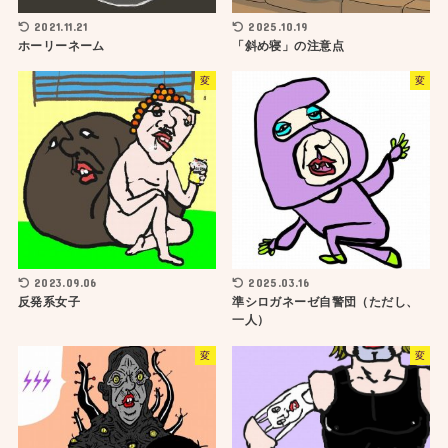
2021.11.21
2025.10.19
ホーリーネーム
「斜め寝」の注意点
変
変
2023.09.06
2025.03.16
反発系女子
準シロガネーゼ自警団（ただし、
一人）
変
変