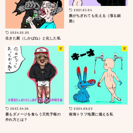
2021.03.04
腕がちぎれても生える（漲る細
胞）
2024.05.05
生きた屍（しかばね）と化した私
変
変
2023.04.06
2024.08.22
最もダメージを食らう天気予報の
南海トラフ地震に備える私
外れ方とは？