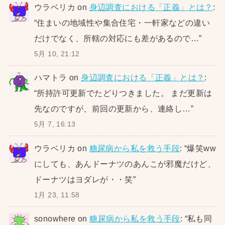
ウラベリカ
on
身辺調査における「正義」とは？
:
“
住まいの地域性や集合住宅・一軒家などの違い
だけでなく、所轄の対応にも差があるので…
”
5月 10, 21:12
ハマトラ
on
身辺調査における「正義」とは？
:
“
所持許可更新でたどりつきました。 まだ更新は
先なのですが、前回の更新から、連絡し…
”
5月 7, 16:13
ウラベリカ
on
糖尿病から私を救う手段
: “
爆笑ww
にしても、あんドーナツのあんこが邪魔だけど、
ドーナツはヨダレが・・笑
”
1月 23, 11:58
sonowhere
on
糖尿病から私を救う手段
: “
私も同