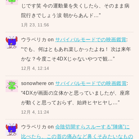
じです笑 今の運動量を失くしたら、そのまま病
院行きでしょう涙 朝からあんド…
”
1月 23, 11:56
ウラベリカ
on
サバイバルモードでの映画鑑賞
:
“
でも、何はともあれ楽しかったよね！ 次は来年
かな？今度こそ4DXじゃないやつで観…
”
12月 4, 12:14
sonowhere
on
サバイバルモードでの映画鑑賞
:
“
4DXが画面の立体かと思っていましたが、座席
が動くと思っておらず、始終ヒヤヒヤし…
”
12月 4, 11:24
ウラベリカ
on
会陰切開すらスルーする”陣痛”に
比べたら、この首の痛みなど鼻くそみたいなもの