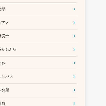
射撃
ピアノ
社労士
食いしん坊
名作
カピバラ
未分類
狂気