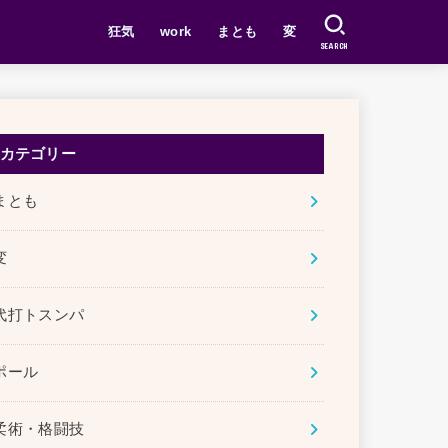
狂気
work
まとも
変
SEARCH
カテゴリー
まとも
変
代打トスンパ
ポール
柔術・格闘技