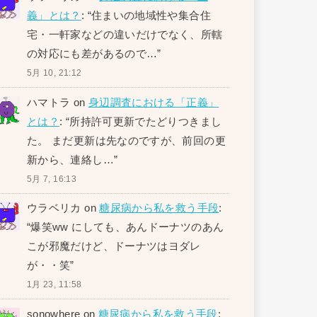
義」とは？
: “
住まいの地域性や集合住
宅・一軒家などの違いだけでなく、所轄
の対応にも差があるので…
”
5月 10, 21:12
ハマトラ
on
身辺調査における「正義」
とは？
: “
所持許可更新でたどりつきまし
た。 まだ更新は先なのですが、前回の更
新から、連絡し…
”
5月 7, 16:13
ウラベリカ
on
糖尿病から私を救う手段
:
“
爆笑ww にしても、あんドーナツのあん
こが邪魔だけど、ドーナツはヨダレ
が・・笑
”
1月 23, 11:58
sonowhere
on
糖尿病から私を救う手段
: