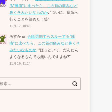
る”陣痛”に比べたら、この首の痛みなど
鼻くそみたいなものか
: “
ついに、病院へ
行くことを決めた！笑
”
11月 17, 10:48
あすか
on
会陰切開すらスルーする”陣
痛”に比べたら、この首の痛みなど鼻くそ
みたいなものか
: “
ほっといて、だんだん
よくなるもんでも無いんですよね?
”
11月 16, 11:14
検
索: