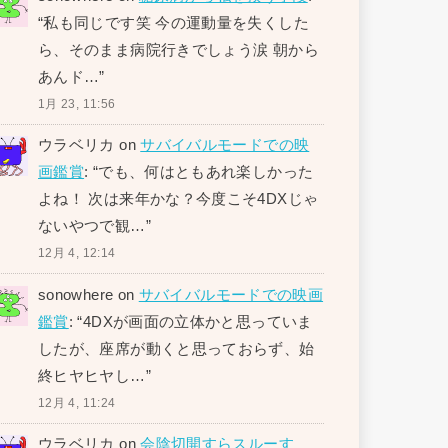
“
私も同じです笑 今の運動量を失くした
ら、そのまま病院行きでしょう涙 朝から
あんド…
”
1月 23, 11:56
ウラベリカ
on
サバイバルモードでの映
画鑑賞
: “
でも、何はともあれ楽しかった
よね！ 次は来年かな？今度こそ4DXじゃ
ないやつで観…
”
12月 4, 12:14
sonowhere
on
サバイバルモードでの映画
鑑賞
: “
4DXが画面の立体かと思っていま
したが、座席が動くと思っておらず、始
終ヒヤヒヤし…
”
12月 4, 11:24
ウラベリカ
on
会陰切開すらスルーす