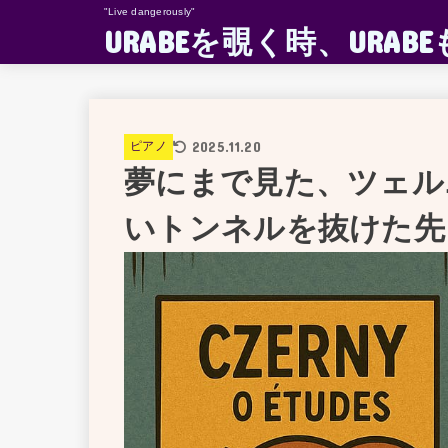
"Live dangerously"
URABEを覗く時、UR
2025.11.20
ピアノ
夢にまで見た、ツェル
いトンネルを抜けた先