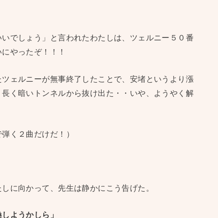
いいでしょう」と言われたわたしは、ツェルニー５０番
いにやったぞ！！！
たツェルニーが無事終了したことで、安堵というより漲
、長く暗いトンネルから抜け出た・・いや、ようやく解
で弾く２曲だけだ！）
たしに向かって、先生は静かにこう告げた。
換しようかしら」