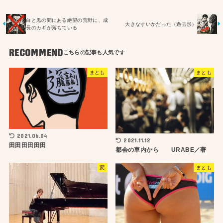
白と黒の間にある絶望の荒野に、成
大きなすいかだった（過去形）
長のカギが落ちている
RECOMMEND
まとも
まとも
2021.06.04
2021.11.12
田田田田田田
都会の車内から URABE／著
変
まとも