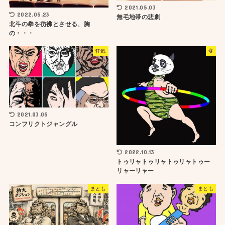
2021.05.03
2022.05.23
無毛地帯の悲劇
北斗の拳を彷彿とさせる、胸
の・・・
狂気
変
2021.03.05
コンフリクトジャングル
2022.10.13
トゥリャトゥリャトゥリャトゥー
リャーリャー
まとも
まとも