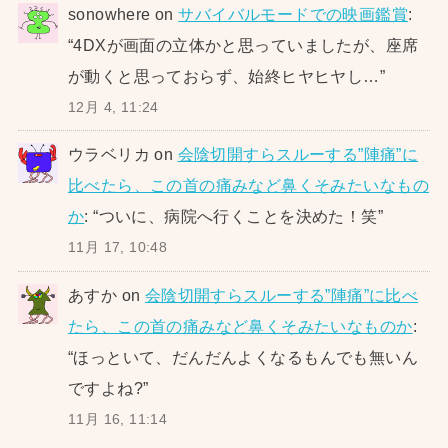
sonowhere
on
サバイバルモードでの映画鑑賞
:
“
4DXが画面の立体かと思っていましたが、座席
が動くと思っておらず、始終ヒヤヒヤし…
”
12月 4, 11:24
ウラベリカ
on
会陰切開すらスルーする”陣痛”に
比べたら、この首の痛みなど鼻くそみたいなもの
か
: “
ついに、病院へ行くことを決めた！笑
”
11月 17, 10:48
あすか
on
会陰切開すらスルーする”陣痛”に比べ
たら、この首の痛みなど鼻くそみたいなものか
:
“
ほっといて、だんだんよくなるもんでも無いん
ですよね?
”
11月 16, 11:14