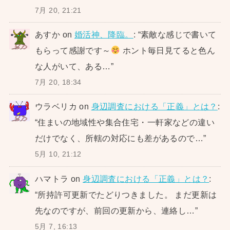
7月 20, 21:21
あすか
on
婚活神、降臨。
: “
素敵な感じで書いて
もらって感謝です～
ホント毎日見てると色ん
な人がいて、ある…
”
7月 20, 18:34
ウラベリカ
on
身辺調査における「正義」とは？
:
“
住まいの地域性や集合住宅・一軒家などの違い
だけでなく、所轄の対応にも差があるので…
”
5月 10, 21:12
ハマトラ
on
身辺調査における「正義」とは？
:
“
所持許可更新でたどりつきました。 まだ更新は
先なのですが、前回の更新から、連絡し…
”
5月 7, 16:13