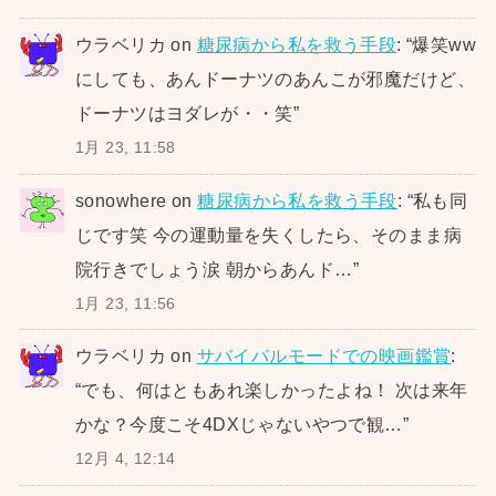
ウラベリカ
on
糖尿病から私を救う手段
: “
爆笑ww
にしても、あんドーナツのあんこが邪魔だけど、
ドーナツはヨダレが・・笑
”
1月 23, 11:58
sonowhere
on
糖尿病から私を救う手段
: “
私も同
じです笑 今の運動量を失くしたら、そのまま病
院行きでしょう涙 朝からあんド…
”
1月 23, 11:56
ウラベリカ
on
サバイバルモードでの映画鑑賞
:
“
でも、何はともあれ楽しかったよね！ 次は来年
かな？今度こそ4DXじゃないやつで観…
”
12月 4, 12:14