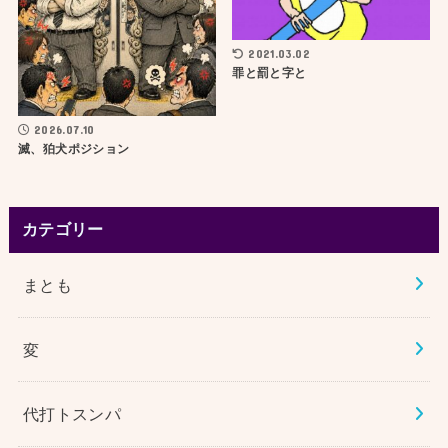
2021.03.02
罪と罰と字と
2026.07.10
滅、狛犬ポジション
カテゴリー
まとも
変
代打トスンパ