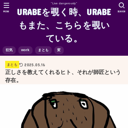
"Live dangerously"
URABEを覗く時、URABE
MENU
SEARCH
もまた、こちらを覗い
ている。
狂気
work
まとも
変
2025.05.16
まとも
正しさを教えてくれるヒト、それが師匠という
存在。