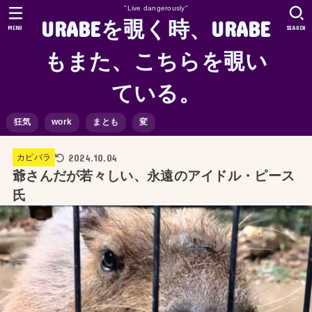
"Live dangerously"
URABEを覗く時、URABE
MENU
SEARCH
もまた、こちらを覗い
ている。
狂気
work
まとも
変
2024.10.04
カピバラ
爺さんだが若々しい、永遠のアイドル・ピース
氏