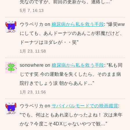
先なのですが、前回の更新から、連絡し…
”
5月 7, 16:13
ウラベリカ
on
糖尿病から私を救う手段
: “
爆笑ww
にしても、あんドーナツのあんこが邪魔だけど、
ドーナツはヨダレが・・笑
”
1月 23, 11:58
sonowhere
on
糖尿病から私を救う手段
: “
私も同
じです笑 今の運動量を失くしたら、そのまま病
院行きでしょう涙 朝からあんド…
”
1月 23, 11:56
ウラベリカ
on
サバイバルモードでの映画鑑賞
:
“
でも、何はともあれ楽しかったよね！ 次は来年
かな？今度こそ4DXじゃないやつで観…
”