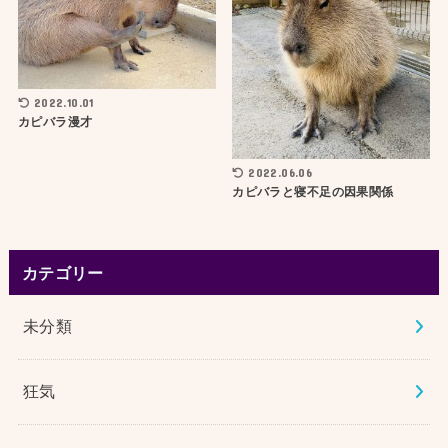
2022.10.01
カピバラ漫才
2022.06.06
カピバラと寝不足の因果関係
カテゴリー
未分類
狂気