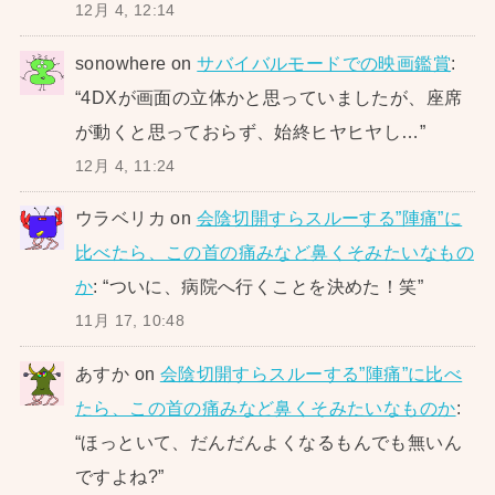
12月 4, 12:14
sonowhere
on
サバイバルモードでの映画鑑賞
:
“
4DXが画面の立体かと思っていましたが、座席
が動くと思っておらず、始終ヒヤヒヤし…
”
12月 4, 11:24
ウラベリカ
on
会陰切開すらスルーする”陣痛”に
比べたら、この首の痛みなど鼻くそみたいなもの
か
: “
ついに、病院へ行くことを決めた！笑
”
11月 17, 10:48
あすか
on
会陰切開すらスルーする”陣痛”に比べ
たら、この首の痛みなど鼻くそみたいなものか
:
“
ほっといて、だんだんよくなるもんでも無いん
ですよね?
”