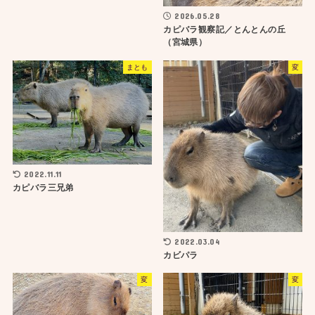
2026.05.28
カピバラ観察記／とんとんの丘
（宮城県）
まとも
変
2022.11.11
カピバラ三兄弟
2022.03.04
カビパラ
変
変