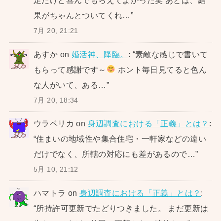
足だけど喜んでもらえてよかった笑 あとは、結
果がちゃんとついてくれ…
”
7月 20, 21:21
あすか
on
婚活神、降臨。
: “
素敵な感じで書いて
もらって感謝です～
ホント毎日見てると色ん
な人がいて、ある…
”
7月 20, 18:34
ウラベリカ
on
身辺調査における「正義」とは？
:
“
住まいの地域性や集合住宅・一軒家などの違い
だけでなく、所轄の対応にも差があるので…
”
5月 10, 21:12
ハマトラ
on
身辺調査における「正義」とは？
:
“
所持許可更新でたどりつきました。 まだ更新は