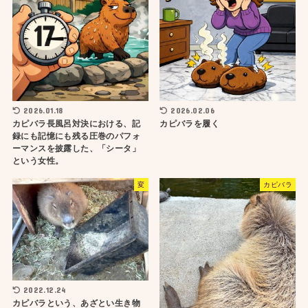
2026.01.18
2026.02.06
カピバラ長風呂対決における、記
カピバラを履く
録にも記憶にも残る圧巻のパフォ
ーマンスを披露した、「シータ」
という女性。
変
カピバラ
2022.12.24
カピバラという、あざとい生き物