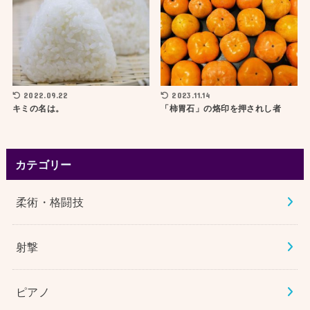
2022.09.22
2023.11.14
キミの名は。
「柿胃石」の烙印を押されし者
カテゴリー
柔術・格闘技
射撃
ピアノ