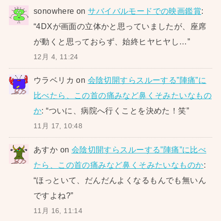
sonowhere
on
サバイバルモードでの映画鑑賞
:
“
4DXが画面の立体かと思っていましたが、座席
が動くと思っておらず、始終ヒヤヒヤし…
”
12月 4, 11:24
ウラベリカ
on
会陰切開すらスルーする”陣痛”に
比べたら、この首の痛みなど鼻くそみたいなもの
か
: “
ついに、病院へ行くことを決めた！笑
”
11月 17, 10:48
あすか
on
会陰切開すらスルーする”陣痛”に比べ
たら、この首の痛みなど鼻くそみたいなものか
:
“
ほっといて、だんだんよくなるもんでも無いん
ですよね?
”
11月 16, 11:14