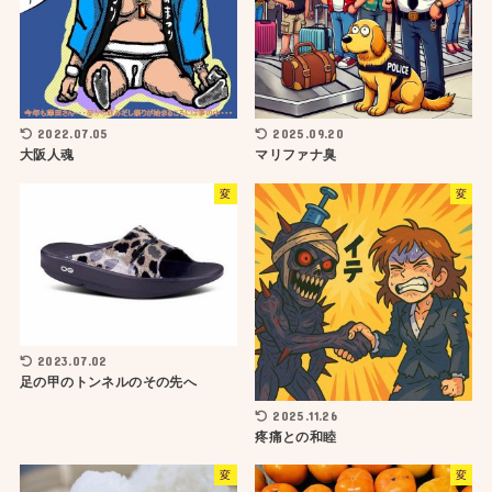
2022.07.05
2025.09.20
大阪人魂
マリファナ臭
変
変
2023.07.02
足の甲のトンネルのその先へ
2025.11.26
疼痛との和睦
変
変