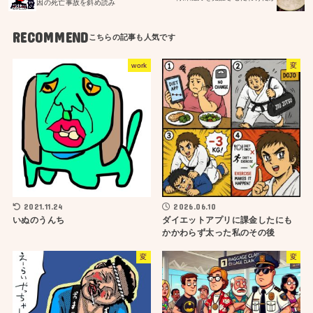
因の死亡事故を斜め読み
RECOMMEND
work
変
2021.11.24
2026.06.10
いぬのうんち
ダイエットアプリに課金したにも
かかわらず太った私のその後
変
変