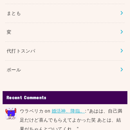
まとも
変
代打トスンパ
ポール
Recent Comments
ウラベリカ
on
婚活神、降臨。
: “
あはは、自己満
足だけど喜んでもらえてよかった笑 あとは、結
果がちゃんとついてくれ…
”