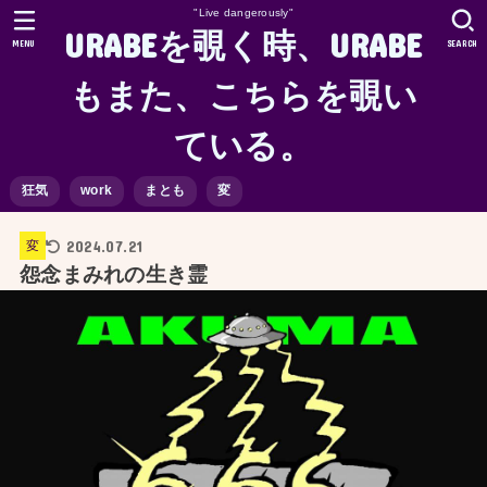
"Live dangerously"
URABEを覗く時、URABE
MENU
SEARCH
もまた、こちらを覗い
ている。
狂気
work
まとも
変
2024.07.21
変
怨念まみれの生き霊