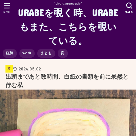
"Live dangerously"
URABEを覗く時、URABE
MENU
SEARCH
もまた、こちらを覗い
ている。
狂気
work
まとも
変
2024.05.02
変
出頭まであと数時間、白紙の書類を前に呆然と
佇む私