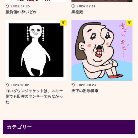
2023.04.05
2026.07.31
膝負傷vs酔いどれ
黒松殿
変
変
2024.12.02
2022.08.24
白いダウンジャケットは、スキー
天下の謝罪将軍
客でも田舎のヤンキーでもなかっ
た
カテゴリー