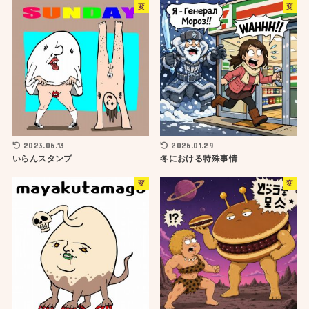
変
変
2023.06.13
2026.01.29
いらんスタンプ
冬における特殊事情
変
変