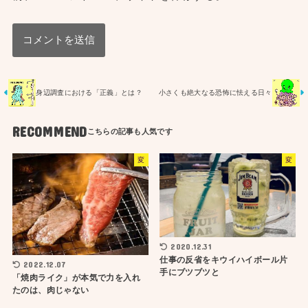
身辺調査における「正義」とは？
小さくも絶大なる恐怖に怯える日々
RECOMMEND
変
変
2020.12.31
仕事の反省をキウイハイボール片
2022.12.07
手にブツブツと
「焼肉ライク」が本気で力を入れ
たのは、肉じゃない