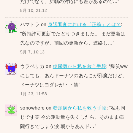
だけでなく、所轄の対応にも差があるので…
”
5月 10, 21:12
ハマトラ
on
身辺調査における「正義」とは？
:
“
所持許可更新でたどりつきました。 まだ更新は
先なのですが、前回の更新から、連絡し…
”
5月 7, 16:13
ウラベリカ
on
糖尿病から私を救う手段
: “
爆笑ww
にしても、あんドーナツのあんこが邪魔だけど、
ドーナツはヨダレが・・笑
”
1月 23, 11:58
sonowhere
on
糖尿病から私を救う手段
: “
私も同
じです笑 今の運動量を失くしたら、そのまま病
院行きでしょう涙 朝からあんド…
”