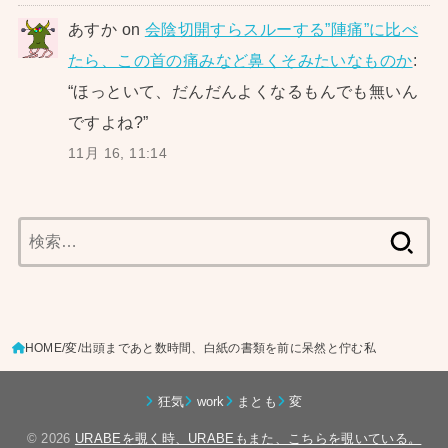
あすか
on
会陰切開すらスルーする”陣痛”に比べ
たら、この首の痛みなど鼻くそみたいなものか
:
“
ほっといて、だんだんよくなるもんでも無いん
ですよね?
”
11月 16, 11:14
検
索:
HOME
変
出頭まであと数時間、白紙の書類を前に呆然と佇む私
狂気
work
まとも
変
© 2026
URABEを覗く時、URABEもまた、こちらを覗いている。