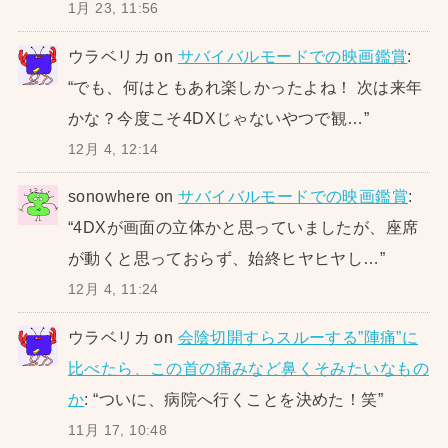
1月 23, 11:56
ウラベリカ
on
サバイバルモードでの映画鑑賞
:
“
でも、何はともあれ楽しかったよね！ 次は来年
かな？今度こそ4DXじゃないやつで観…
”
12月 4, 12:14
sonowhere
on
サバイバルモードでの映画鑑賞
:
“
4DXが画面の立体かと思っていましたが、座席
が動くと思っておらず、始終ヒヤヒヤし…
”
12月 4, 11:24
ウラベリカ
on
会陰切開すらスルーする”陣痛”に
比べたら、この首の痛みなど鼻くそみたいなもの
か
: “
ついに、病院へ行くことを決めた！笑
”
11月 17, 10:48