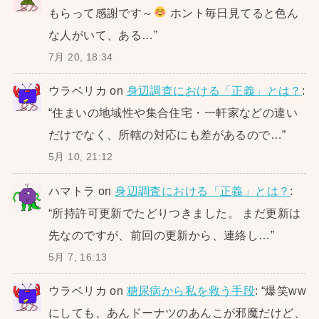
もらって感謝です～
ホント毎日見てると色ん
な人がいて、ある…
”
7月 20, 18:34
ウラベリカ
on
身辺調査における「正義」とは？
:
“
住まいの地域性や集合住宅・一軒家などの違い
だけでなく、所轄の対応にも差があるので…
”
5月 10, 21:12
ハマトラ
on
身辺調査における「正義」とは？
:
“
所持許可更新でたどりつきました。 まだ更新は
先なのですが、前回の更新から、連絡し…
”
5月 7, 16:13
ウラベリカ
on
糖尿病から私を救う手段
: “
爆笑ww
にしても、あんドーナツのあんこが邪魔だけど、