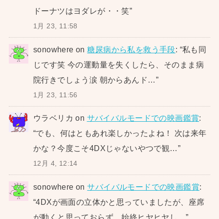
ドーナツはヨダレが・・笑
”
1月 23, 11:58
sonowhere
on
糖尿病から私を救う手段
: “
私も同
じです笑 今の運動量を失くしたら、そのまま病
院行きでしょう涙 朝からあんド…
”
1月 23, 11:56
ウラベリカ
on
サバイバルモードでの映画鑑賞
:
“
でも、何はともあれ楽しかったよね！ 次は来年
かな？今度こそ4DXじゃないやつで観…
”
12月 4, 12:14
sonowhere
on
サバイバルモードでの映画鑑賞
:
“
4DXが画面の立体かと思っていましたが、座席
が動くと思っておらず、始終ヒヤヒヤし…
”