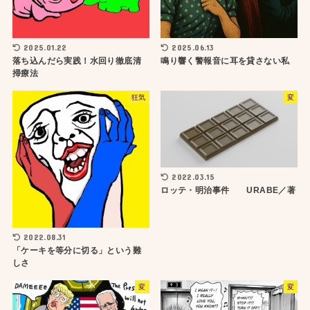
2025.01.22
2025.06.13
落ち込んだら実践！水回り徹底清
鳴り響く警報音に耳を貸さない私
掃療法
狂気
変
2022.03.15
ロッテ・明治事件 URABE／著
2022.08.31
「ケーキを等分に切る」という難
しさ
変
変