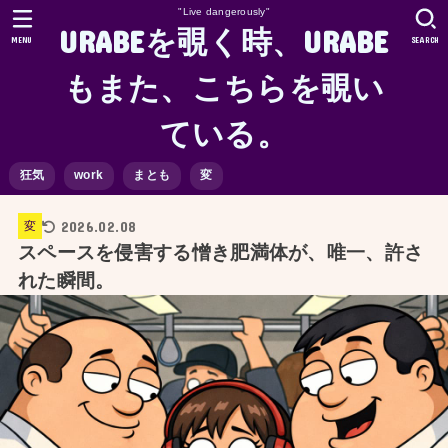
"Live dangerously"
URABEを覗く時、URABE
MENU
SEARCH
もまた、こちらを覗い
ている。
狂気
work
まとも
変
2026.02.08
変
スペースを侵害する憎き肥満体が、唯一、許さ
れた瞬間。