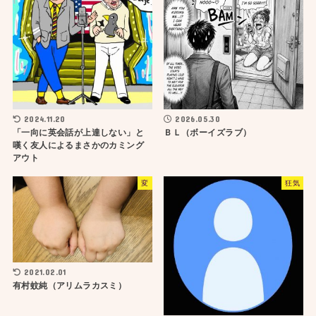
2024.11.20
2026.05.30
「一向に英会話が上達しない」と
ＢＬ（ボーイズラブ）
嘆く友人によるまさかのカミング
アウト
変
狂気
2021.02.01
有村蚊純（アリムラカスミ）