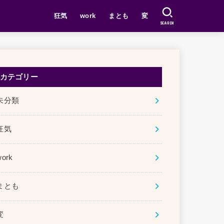
狂気
work
まとも
変
SEARCH
カテゴリー
未分類
狂気
work
まとも
変