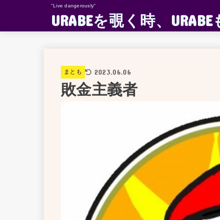
"Live dangerously"
URABEを覗く時、UR
2023.06.06
まとも
敗金主義者