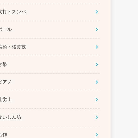
代打トスンパ
ポール
柔術・格闘技
射撃
ピアノ
社労士
食いしん坊
名作