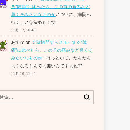
る”陣痛”に比べたら、この首の痛みなど
鼻くそみたいなものか
: “
ついに、病院へ
行くことを決めた！笑
”
11月 17, 10:48
あすか
on
会陰切開すらスルーする”陣
痛”に比べたら、この首の痛みなど鼻くそ
みたいなものか
: “
ほっといて、だんだん
よくなるもんでも無いんですよね?
”
11月 16, 11:14
検
索: