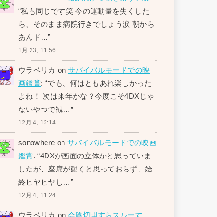
“
私も同じです笑 今の運動量を失くした
ら、そのまま病院行きでしょう涙 朝から
あんド…
”
1月 23, 11:56
ウラベリカ
on
サバイバルモードでの映
画鑑賞
: “
でも、何はともあれ楽しかった
よね！ 次は来年かな？今度こそ4DXじゃ
ないやつで観…
”
12月 4, 12:14
sonowhere
on
サバイバルモードでの映画
鑑賞
: “
4DXが画面の立体かと思っていま
したが、座席が動くと思っておらず、始
終ヒヤヒヤし…
”
12月 4, 11:24
ウラベリカ
on
会陰切開すらスルーす