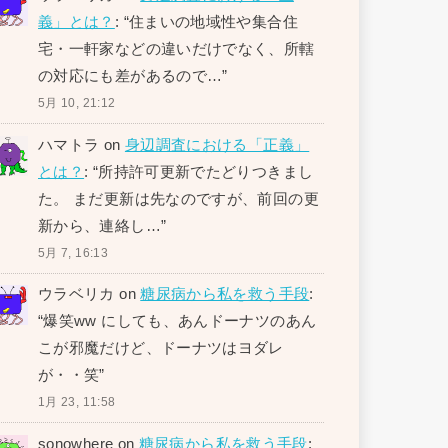
義」とは？
: “
住まいの地域性や集合住
宅・一軒家などの違いだけでなく、所轄
の対応にも差があるので…
”
5月 10, 21:12
ハマトラ
on
身辺調査における「正義」
とは？
: “
所持許可更新でたどりつきまし
た。 まだ更新は先なのですが、前回の更
新から、連絡し…
”
5月 7, 16:13
ウラベリカ
on
糖尿病から私を救う手段
:
“
爆笑ww にしても、あんドーナツのあん
こが邪魔だけど、ドーナツはヨダレ
が・・笑
”
1月 23, 11:58
sonowhere
on
糖尿病から私を救う手段
: