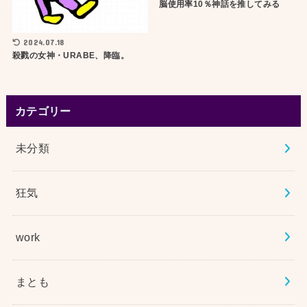
脳使用率10％神話を推してみる
2024.07.18
殺戮の女神・URABE、降臨。
カテゴリー
未分類
狂気
work
まとも