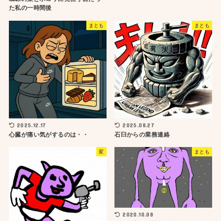
た私の一時間後
まとも
まとも
2025.12.17
2025.08.27
心臓が痛い気がするのは・・
石臼からの業務連絡
変
まとも
2020.10.08