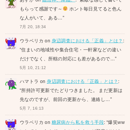
もらって感謝です～
ホント毎日見てると色ん
な人がいて、ある…
”
7月 20, 18:34
ウラベリカ
on
身辺調査における「正義」とは？
:
“
住まいの地域性や集合住宅・一軒家などの違い
だけでなく、所轄の対応にも差があるので…
”
5月 10, 21:12
ハマトラ
on
身辺調査における「正義」とは？
:
“
所持許可更新でたどりつきました。 まだ更新は
先なのですが、前回の更新から、連絡し…
”
5月 7, 16:13
ウラベリカ
on
糖尿病から私を救う手段
: “
爆笑ww