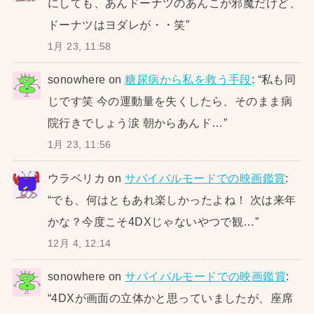
にしても、あんドーナツのあんこが邪魔だけど、
ドーナツはヨダレが・・笑
”
1月 23, 11:58
sonowhere
on
糖尿病から私を救う手段
: “
私も同
じです笑 今の運動量を失くしたら、そのまま病
院行きでしょう涙 朝からあんド…
”
1月 23, 11:56
ウラベリカ
on
サバイバルモードでの映画鑑賞
:
“
でも、何はともあれ楽しかったよね！ 次は来年
かな？今度こそ4DXじゃないやつで観…
”
12月 4, 12:14
sonowhere
on
サバイバルモードでの映画鑑賞
:
“
4DXが画面の立体かと思っていましたが、座席