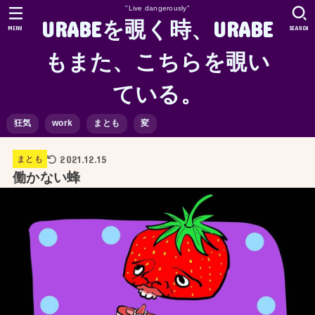
"Live dangerously"
URABEを覗く時、URABE
MENU
SEARCH
もまた、こちらを覗い
ている。
狂気
work
まとも
変
2021.12.15
まとも
働かない蜂