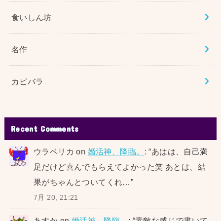
食いしん坊
名作
カピバラ
Recent Comments
ウラベリカ
on
婚活神、降臨。
: “
あはは、自己満
足だけど喜んでもらえてよかった笑 あとは、結
果がちゃんとついてくれ…
”
7月 20, 21:21
あすか
on
婚活神、降臨。
: “
素敵な感じで書いて