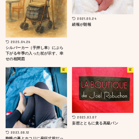
2021.05.24
続報が朗報
2025.04.26
シルバーカー（手押し車）にぶら
下がる年季の入った杖が示す、幸
せの相関図
変
変
2023.03.07
妄想とともに貪る高級パン
2023.08.12
蜘蛛の巣とホコリに発狂寸前だっ