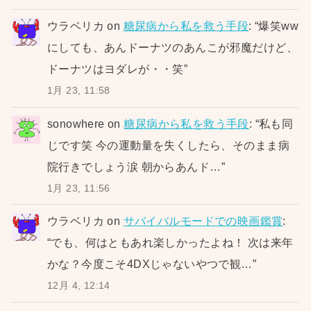
ウラベリカ
on
糖尿病から私を救う手段
: “
爆笑ww
にしても、あんドーナツのあんこが邪魔だけど、
ドーナツはヨダレが・・笑
”
1月 23, 11:58
sonowhere
on
糖尿病から私を救う手段
: “
私も同
じです笑 今の運動量を失くしたら、そのまま病
院行きでしょう涙 朝からあんド…
”
1月 23, 11:56
ウラベリカ
on
サバイバルモードでの映画鑑賞
:
“
でも、何はともあれ楽しかったよね！ 次は来年
かな？今度こそ4DXじゃないやつで観…
”
12月 4, 12:14