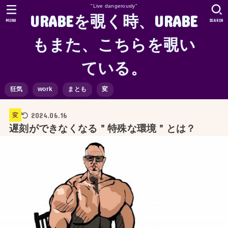
"Live dangerously"
URABEを覗く時、URABE
MENU
SEARCH
もまた、こちらを覗い
ている。
狂気
work
まとも
変
2024.06.16
変
遅刻ができなくなる＂特殊な環境＂とは？