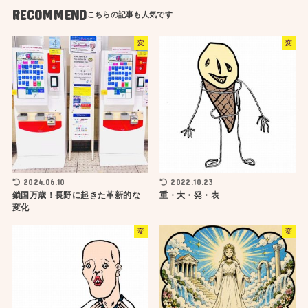
RECOMMEND
変
変
2024.06.10
2022.10.23
鎖国万歳！長野に起きた革新的な
重・大・発・表
変化
変
変