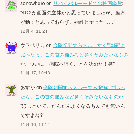
sonowhere
on
サバイバルモードでの映画鑑賞
:
“
4DXが画面の立体かと思っていましたが、座席
が動くと思っておらず、始終ヒヤヒヤし…
”
12月 4, 11:24
ウラベリカ
on
会陰切開すらスルーする”陣痛”に
比べたら、この首の痛みなど鼻くそみたいなもの
か
: “
ついに、病院へ行くことを決めた！笑
”
11月 17, 10:48
あすか
on
会陰切開すらスルーする”陣痛”に比べ
たら、この首の痛みなど鼻くそみたいなものか
:
“
ほっといて、だんだんよくなるもんでも無いん
ですよね?
”
11月 16, 11:14