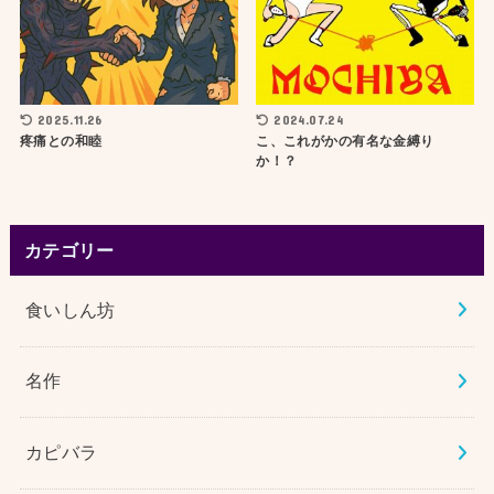
2025.11.26
2024.07.24
疼痛との和睦
こ、これがかの有名な金縛り
か！？
カテゴリー
食いしん坊
名作
カピバラ