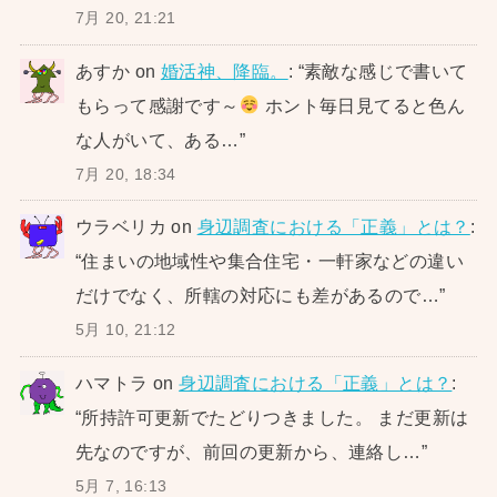
7月 20, 21:21
あすか
on
婚活神、降臨。
: “
素敵な感じで書いて
もらって感謝です～
ホント毎日見てると色ん
な人がいて、ある…
”
7月 20, 18:34
ウラベリカ
on
身辺調査における「正義」とは？
:
“
住まいの地域性や集合住宅・一軒家などの違い
だけでなく、所轄の対応にも差があるので…
”
5月 10, 21:12
ハマトラ
on
身辺調査における「正義」とは？
:
“
所持許可更新でたどりつきました。 まだ更新は
先なのですが、前回の更新から、連絡し…
”
5月 7, 16:13