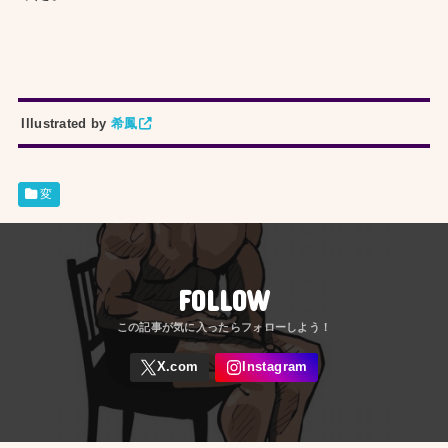
Illustrated by
希鳳
変
FOLLOW