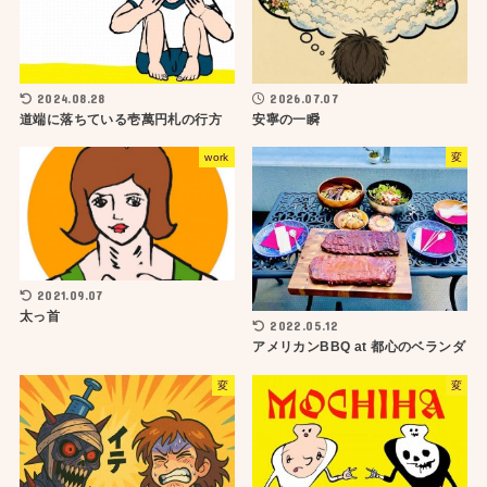
2024.08.28
2026.07.07
道端に落ちている壱萬円札の行方
安寧の一瞬
work
変
2021.09.07
太っ首
2022.05.12
アメリカンBBQ at 都心のベランダ
変
変