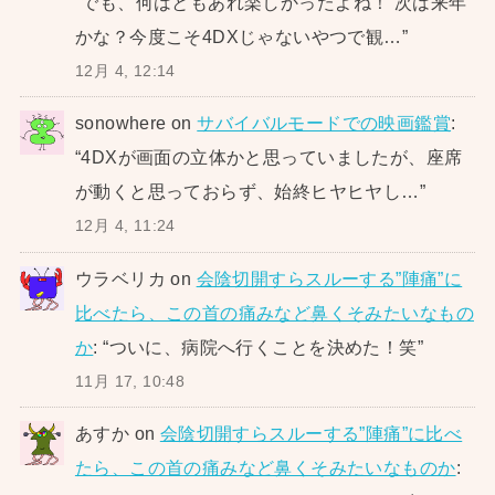
“
でも、何はともあれ楽しかったよね！ 次は来年
かな？今度こそ4DXじゃないやつで観…
”
12月 4, 12:14
sonowhere
on
サバイバルモードでの映画鑑賞
:
“
4DXが画面の立体かと思っていましたが、座席
が動くと思っておらず、始終ヒヤヒヤし…
”
12月 4, 11:24
ウラベリカ
on
会陰切開すらスルーする”陣痛”に
比べたら、この首の痛みなど鼻くそみたいなもの
か
: “
ついに、病院へ行くことを決めた！笑
”
11月 17, 10:48
あすか
on
会陰切開すらスルーする”陣痛”に比べ
たら、この首の痛みなど鼻くそみたいなものか
: