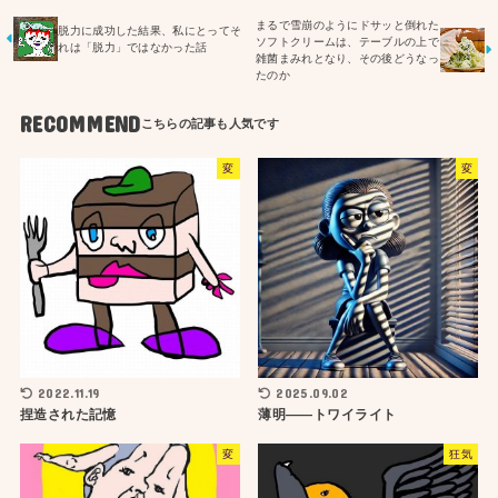
まるで雪崩のようにドサッと倒れた
脱力に成功した結果、私にとってそ
ソフトクリームは、テーブルの上で
れは「脱力」ではなかった話
雑菌まみれとなり、その後どうなっ
たのか
RECOMMEND
変
変
2022.11.19
2025.09.02
捏造された記憶
薄明——トワイライト
変
狂気