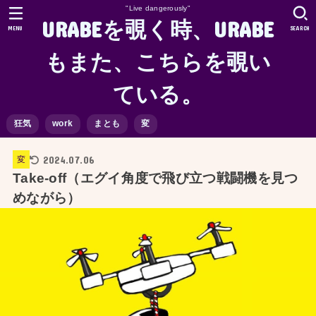
"Live dangerously"
URABEを覗く時、URABE
MENU
SEARCH
もまた、こちらを覗い
ている。
狂気
work
まとも
変
2024.07.06
変
Take-off（エグイ角度で飛び立つ戦闘機を見つ
めながら）