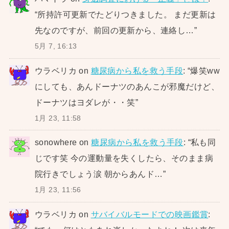
“
所持許可更新でたどりつきました。 まだ更新は
先なのですが、前回の更新から、連絡し…
”
5月 7, 16:13
ウラベリカ
on
糖尿病から私を救う手段
: “
爆笑ww
にしても、あんドーナツのあんこが邪魔だけど、
ドーナツはヨダレが・・笑
”
1月 23, 11:58
sonowhere
on
糖尿病から私を救う手段
: “
私も同
じです笑 今の運動量を失くしたら、そのまま病
院行きでしょう涙 朝からあんド…
”
1月 23, 11:56
ウラベリカ
on
サバイバルモードでの映画鑑賞
: