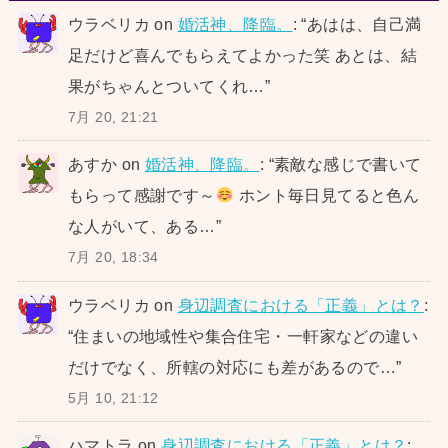
ウラベリカ
on
婚活神、降臨。
: “
あはは、自己満
足だけど喜んでもらえてよかった笑 あとは、結
果がちゃんとついてくれ…
”
7月 20, 21:21
あすか
on
婚活神、降臨。
: “
素敵な感じで書いて
もらって感謝です～
ホント毎日見てると色ん
な人がいて、ある…
”
7月 20, 18:34
ウラベリカ
on
身辺調査における「正義」とは？
:
“
住まいの地域性や集合住宅・一軒家などの違い
だけでなく、所轄の対応にも差があるので…
”
5月 10, 21:12
ハマトラ
on
身辺調査における「正義」とは？
: