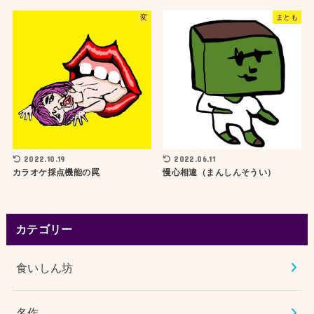
変
まとも
2022.10.19
2022.06.11
カラオケ採点機能の罠
慢心相違（まんしんそうい）
カテゴリー
食いしん坊
名作