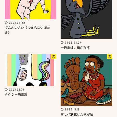
2021.02.22
てんぷのさい（つまらない面白
さ）
2022.04.29
一円玉は、旅がらす
変
変
2021.08.31
タクシー怒雷罵
2025.11.18
マサイ族化した我が足