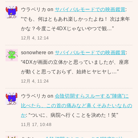
ウラベリカ
on
サバイバルモードでの映画鑑賞
:
“
でも、何はともあれ楽しかったよね！ 次は来年
かな？今度こそ4DXじゃないやつで観…
”
12月 4, 12:14
sonowhere
on
サバイバルモードでの映画鑑賞
:
“
4DXが画面の立体かと思っていましたが、座席
が動くと思っておらず、始終ヒヤヒヤし…
”
12月 4, 11:24
ウラベリカ
on
会陰切開すらスルーする”陣痛”に
比べたら、この首の痛みなど鼻くそみたいなもの
か
: “
ついに、病院へ行くことを決めた！笑
”
11月 17, 10:48