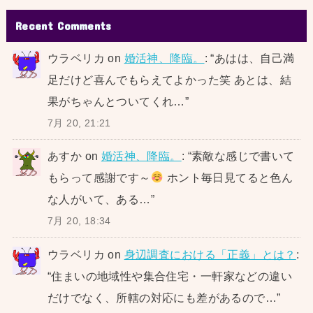
Recent Comments
ウラベリカ
on
婚活神、降臨。
: “
あはは、自己満
足だけど喜んでもらえてよかった笑 あとは、結
果がちゃんとついてくれ…
”
7月 20, 21:21
あすか
on
婚活神、降臨。
: “
素敵な感じで書いて
もらって感謝です～
ホント毎日見てると色ん
な人がいて、ある…
”
7月 20, 18:34
ウラベリカ
on
身辺調査における「正義」とは？
:
“
住まいの地域性や集合住宅・一軒家などの違い
だけでなく、所轄の対応にも差があるので…
”