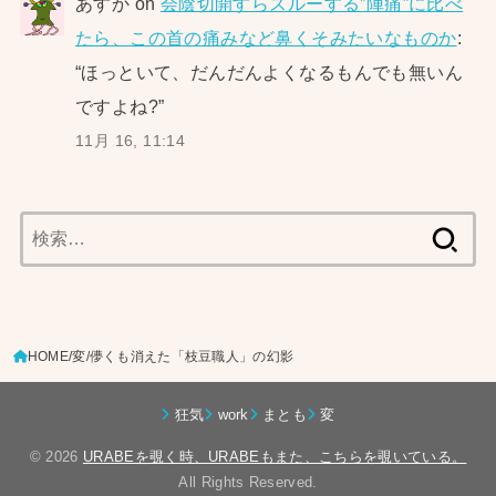
あすか
on
会陰切開すらスルーする”陣痛”に比べ
たら、この首の痛みなど鼻くそみたいなものか
:
“
ほっといて、だんだんよくなるもんでも無いん
ですよね?
”
11月 16, 11:14
検
索:
HOME
変
儚くも消えた「枝豆職人」の幻影
狂気
work
まとも
変
© 2026
URABEを覗く時、URABEもまた、こちらを覗いている。
All Rights Reserved.