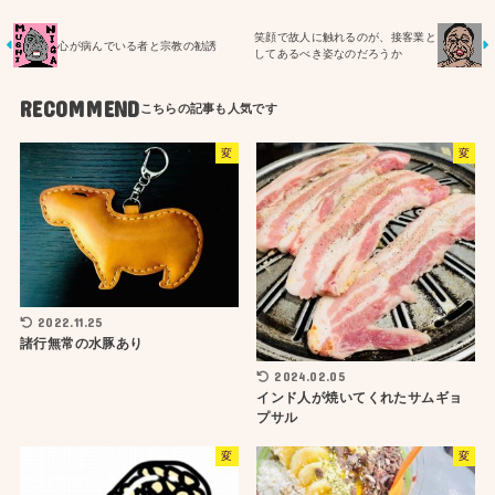
笑顔で故人に触れるのが、接客業と
心が病んでいる者と宗教の勧誘
してあるべき姿なのだろうか
RECOMMEND
変
変
2022.11.25
諸行無常の水豚あり
2024.02.05
インド人が焼いてくれたサムギョ
プサル
変
変