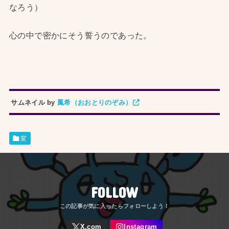
なろう）
心の中で密かにそう誓うのであった。
サムネイル by
鳳希（おおとりのぞみ）
変
FOLLOW