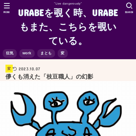
"Live dangerously"
URABEを覗く時、URABE
MENU
SEARCH
もまた、こちらを覗い
ている。
狂気
work
まとも
変
2023.10.07
変
儚くも消えた「枝豆職人」の幻影