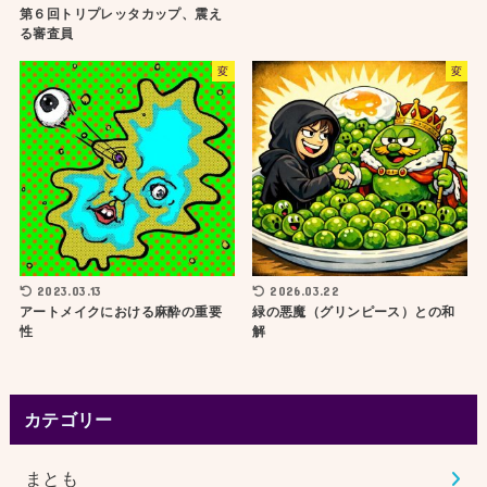
第６回トリプレッタカップ、震え
る審査員
変
変
2023.03.13
2026.03.22
アートメイクにおける麻酔の重要
緑の悪魔（グリンピース）との和
性
解
カテゴリー
まとも