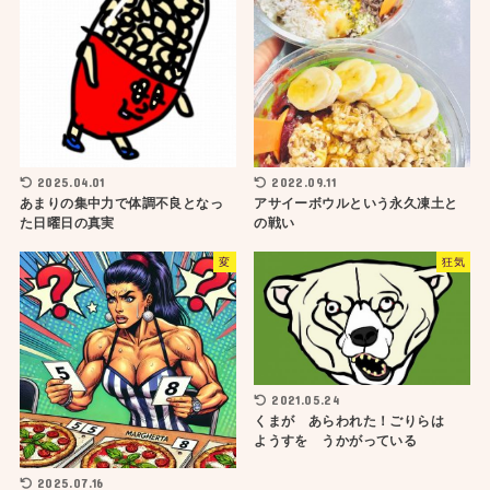
2025.04.01
2022.09.11
あまりの集中力で体調不良となっ
アサイーボウルという永久凍土と
た日曜日の真実
の戦い
変
狂気
2021.05.24
くまが あらわれた！ごりらは
ようすを うかがっている
2025.07.16