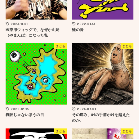
2023.11.02
2022.01.13
医療用ウィッグで、なぜか山姥
鮭の骨
（やまんば）になった私
まとも
まとも
2022.12.15
2026.07.01
義眼じゃないほうの目
その痛み、峠の手前か峠を越えた
のか。
まとも
まとも