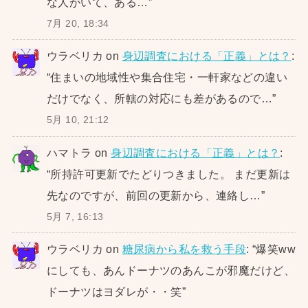
な人がいて、ある…
”
7月 20, 18:34
ウラベリカ
on
身辺調査における「正義」とは？
:
“
住まいの地域性や集合住宅・一軒家などの違い
だけでなく、所轄の対応にも差があるので…
”
5月 10, 21:12
ハマトラ
on
身辺調査における「正義」とは？
:
“
所持許可更新でたどりつきました。 まだ更新は
先なのですが、前回の更新から、連絡し…
”
5月 7, 16:13
ウラベリカ
on
糖尿病から私を救う手段
: “
爆笑ww
にしても、あんドーナツのあんこが邪魔だけど、
ドーナツはヨダレが・・笑
”