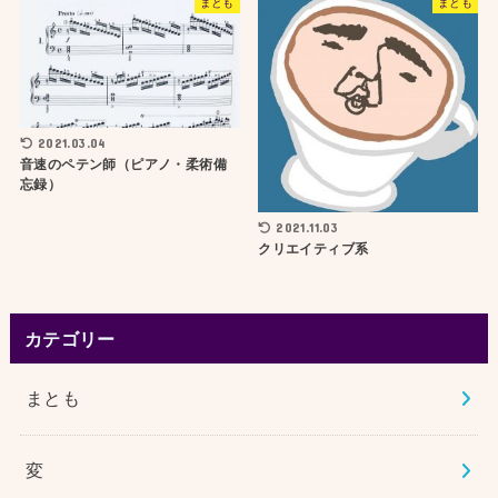
まとも
まとも
2021.03.04
音速のペテン師（ピアノ・柔術備
忘録）
2021.11.03
クリエイティブ系
カテゴリー
まとも
変