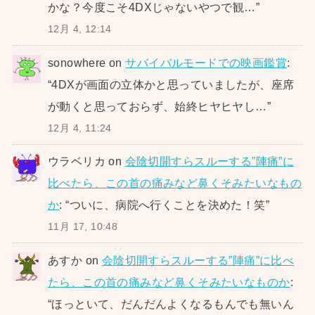
かな？今度こそ4DXじゃないやつで観…
”
12月 4, 12:14
sonowhere
on
サバイバルモードでの映画鑑賞
:
“
4DXが画面の立体かと思っていましたが、座席
が動くと思っておらず、始終ヒヤヒヤし…
”
12月 4, 11:24
ウラベリカ
on
会陰切開すらスルーする”陣痛”に
比べたら、この首の痛みなど鼻くそみたいなもの
か
: “
ついに、病院へ行くことを決めた！笑
”
11月 17, 10:48
あすか
on
会陰切開すらスルーする”陣痛”に比べ
たら、この首の痛みなど鼻くそみたいなものか
:
“
ほっといて、だんだんよくなるもんでも無いん