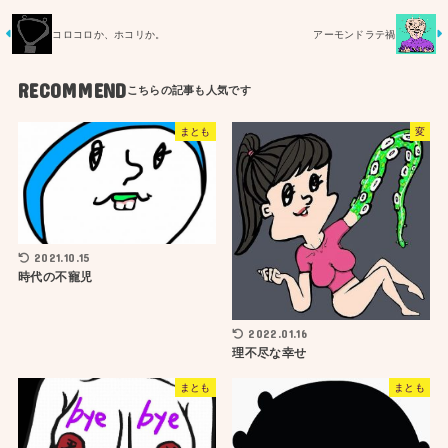
コロコロか、ホコリか。
アーモンドラテ禍
RECOMMEND
まとも
変
2021.10.15
時代の不寵児
2022.01.16
理不尽な幸せ
まとも
まとも