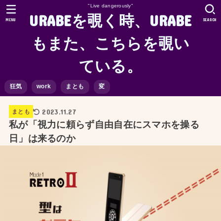
"Live dangerously"
URABEを覗く時、URABE
MENU
SEARCH
もまた、こちらを覗い
ている。
狂気
work
まとも
変
2023.11.27
まとも
私が「視力に頼らず自由自在にスマホを操る
日」は来るのか