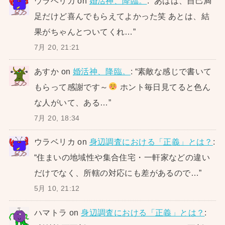
ウラベリカ
on
婚活神、降臨。
: “
あはは、自己満
足だけど喜んでもらえてよかった笑 あとは、結
果がちゃんとついてくれ…
”
7月 20, 21:21
あすか
on
婚活神、降臨。
: “
素敵な感じで書いて
もらって感謝です～
ホント毎日見てると色ん
な人がいて、ある…
”
7月 20, 18:34
ウラベリカ
on
身辺調査における「正義」とは？
:
“
住まいの地域性や集合住宅・一軒家などの違い
だけでなく、所轄の対応にも差があるので…
”
5月 10, 21:12
ハマトラ
on
身辺調査における「正義」とは？
: