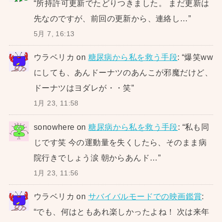
“
所持許可更新でたどりつきました。 まだ更新は
先なのですが、前回の更新から、連絡し…
”
5月 7, 16:13
ウラベリカ
on
糖尿病から私を救う手段
: “
爆笑ww
にしても、あんドーナツのあんこが邪魔だけど、
ドーナツはヨダレが・・笑
”
1月 23, 11:58
sonowhere
on
糖尿病から私を救う手段
: “
私も同
じです笑 今の運動量を失くしたら、そのまま病
院行きでしょう涙 朝からあんド…
”
1月 23, 11:56
ウラベリカ
on
サバイバルモードでの映画鑑賞
:
“
でも、何はともあれ楽しかったよね！ 次は来年