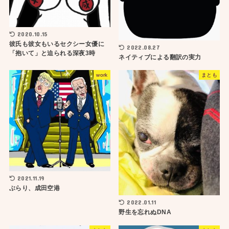
2020.10.15
彼氏も彼女もいるセクシー女優に
2022.08.27
「抱いて」と迫られる深夜3時
ネイティブによる翻訳の実力
work
まとも
2021.11.19
ぶらり、成田空港
2022.01.11
野生を忘れぬDNA