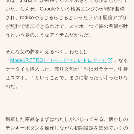
父は、われわれが所持するスマホをとても羨ましがって
いた。なんせ、Googleという検索エンジンが標準装備
され、radikoやらじるらじるといったラジオ配信アプリ
が無料で追加できるわけで、スマホ一つで彼の希望が叶
うという夢のようなアイテムだからだ。
そんな父の夢を叶えるべく、わたしは
「
Mode1RETROⅡ（モードワンレトロツー）
」なる
ケータイを購入した。売り文句が＂型はガラケー、中身
はスマホ。＂ということで、まさに願ったり叶ったりな
のだ。
到着した商品をまずはわたしがいじってみる。懐かしの
テンキーボタンを操作しながら初期設定を進めていくの