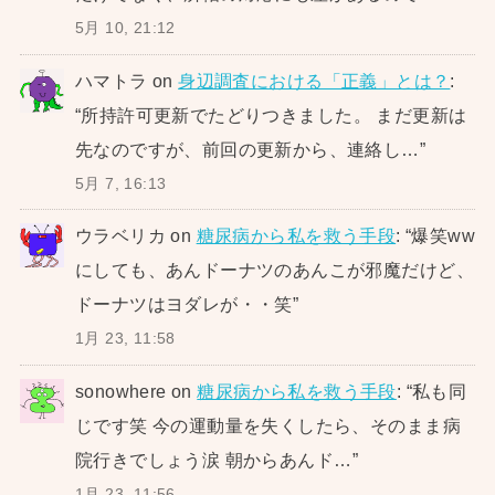
5月 10, 21:12
ハマトラ
on
身辺調査における「正義」とは？
:
“
所持許可更新でたどりつきました。 まだ更新は
先なのですが、前回の更新から、連絡し…
”
5月 7, 16:13
ウラベリカ
on
糖尿病から私を救う手段
: “
爆笑ww
にしても、あんドーナツのあんこが邪魔だけど、
ドーナツはヨダレが・・笑
”
1月 23, 11:58
sonowhere
on
糖尿病から私を救う手段
: “
私も同
じです笑 今の運動量を失くしたら、そのまま病
院行きでしょう涙 朝からあんド…
”
1月 23, 11:56