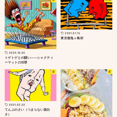
2021.07.16
東京都鬼ヶ島村
2025.10.02
トゲトゲとの闘い――シャクティ
ーマットの功罪
変
変
2021.02.22
てんぷのさい（つまらない面白
さ）