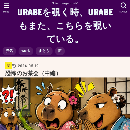
"Live dangerously"
URABEを覗く時、URABE
MENU
SEARCH
もまた、こちらを覗い
ている。
狂気
work
まとも
変
2026.05.19
変
恐怖のお茶会（中編）