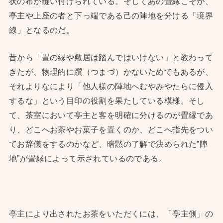
状の布が縫い付けられている。そしてあの畳縁こそが、
亭主や上座の者と下っ端である己の陣地を分ける「境界
線」となるのだ。
昔から「畳の縁や敷居は踏んではいけない」と教わって
きたが、物理的に躓（つまづ）かないためでもあるが、
それよりなにより「他人様の陣地へむやみやたらに侵入
するな」という目印の役割を果たしている模様。そし
て、茶室において亭主と客を明確に分けるのが畳縁であ
り、どこへお茶やお菓子を置くのか、どこへ指先をつい
てお辞儀をするのかなど、暗黙の了解で決められた”陣
地”が畳縁によって示されているのである。
亭主により出されたお茶をいただくには、「亭主側」の