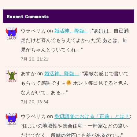
Recent Comments
ウラベリカ
on
婚活神、降臨。
: “
あはは、自己満
足だけど喜んでもらえてよかった笑 あとは、結
果がちゃんとついてくれ…
”
7月 20, 21:21
あすか
on
婚活神、降臨。
: “
素敵な感じで書いて
もらって感謝です～
ホント毎日見てると色ん
な人がいて、ある…
”
7月 20, 18:34
ウラベリカ
on
身辺調査における「正義」とは？
:
“
住まいの地域性や集合住宅・一軒家などの違い
だけでなく、所轄の対応にも差があるので…
”