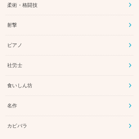
柔術・格闘技
射撃
ピアノ
社労士
食いしん坊
名作
カピバラ