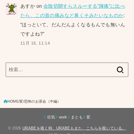
あすか
on
会陰切開すらスルーする”陣痛”に比べ
たら、この首の痛みなど鼻くそみたいなものか
:
“
ほっといて、だんだんよくなるもんでも無いん
ですよね?
”
11月 16, 11:14
検
索:
HOME
変
恐怖のお茶会（中編）
狂気
work
まとも
変
© 2026
URABEを覗く時、URABEもまた、こちらを覗いている。