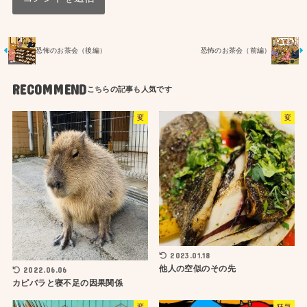
恐怖のお茶会（後編）
恐怖のお茶会（前編）
RECOMMEND
変
変
2023.01.18
他人の空似のその先
2022.06.06
カピバラと寝不足の因果関係
変
狂気