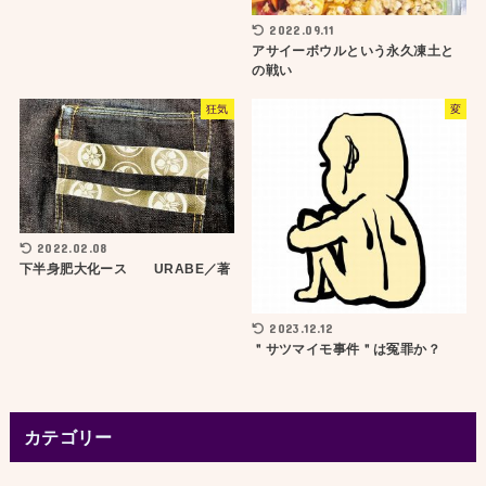
2022.09.11
アサイーボウルという永久凍土と
の戦い
狂気
変
2022.02.08
下半身肥大化ース URABE／著
2023.12.12
＂サツマイモ事件＂は冤罪か？
カテゴリー