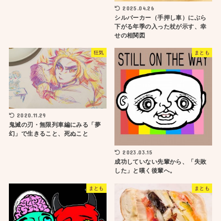
2025.04.26
シルバーカー（手押し車）にぶら
下がる年季の入った杖が示す、幸
せの相関図
狂気
まとも
2020.11.29
鬼滅の刃・無限列車編にみる「夢
幻」で生きること、死ぬこと
2023.03.15
成功していない先輩から、「失敗
した」と嘆く後輩へ。
まとも
まとも