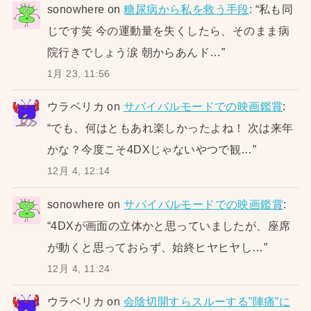
sonowhere
on
糖尿病から私を救う手段
: “
私も同
じです笑 今の運動量を失くしたら、そのまま病
院行きでしょう涙 朝からあんド…
”
1月 23, 11:56
ウラベリカ
on
サバイバルモードでの映画鑑賞
:
“
でも、何はともあれ楽しかったよね！ 次は来年
かな？今度こそ4DXじゃないやつで観…
”
12月 4, 12:14
sonowhere
on
サバイバルモードでの映画鑑賞
:
“
4DXが画面の立体かと思っていましたが、座席
が動くと思っておらず、始終ヒヤヒヤし…
”
12月 4, 11:24
ウラベリカ
on
会陰切開すらスルーする”陣痛”に