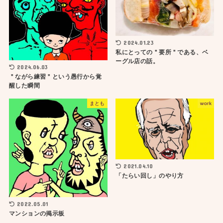
2024.01.23
私にとっての＂要所＂である、ベ
ーグル店の話。
2024.06.03
＂ながら練習＂という愚行から覚
醒した瞬間
まとも
work
2021.04.10
「たらい回し」のやり方
2022.05.01
マンションの掲示板