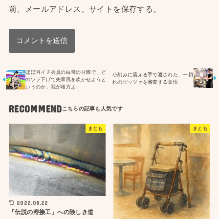
前、メールアドレス、サイトを保存する。
ほぼ月イチ会員の白帯の分際で、ど
小刻みに震える手で渡された、一切
のツラ下げて先輩風を吹かせようと
れのピッツァを審査する覚悟
いうのか、我が相方よ
RECOMMEND
まとも
まとも
2022.08.22
「伝説の溶接工」への険しき道