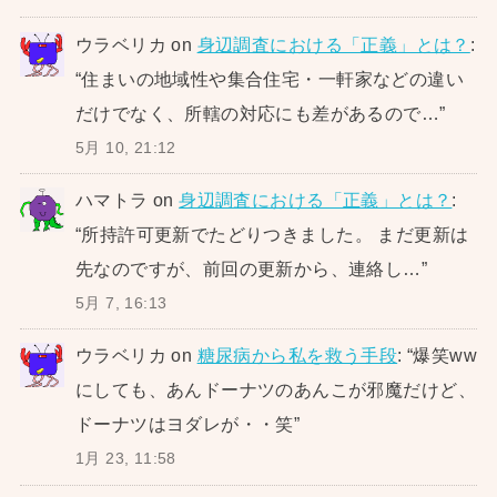
ウラベリカ
on
身辺調査における「正義」とは？
:
“
住まいの地域性や集合住宅・一軒家などの違い
だけでなく、所轄の対応にも差があるので…
”
5月 10, 21:12
ハマトラ
on
身辺調査における「正義」とは？
:
“
所持許可更新でたどりつきました。 まだ更新は
先なのですが、前回の更新から、連絡し…
”
5月 7, 16:13
ウラベリカ
on
糖尿病から私を救う手段
: “
爆笑ww
にしても、あんドーナツのあんこが邪魔だけど、
ドーナツはヨダレが・・笑
”
1月 23, 11:58