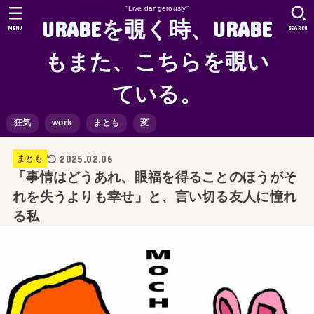
"Live dangerously"
URABEを覗く時、URABE
MENU
SEARCH
もまた、こちらを覗い
ている。
狂気
work
まとも
変
2025.02.06
まとも
「事情はどうあれ、眼福を得ることのほうがそ
れを失うよりも幸せ」と、言い切る友人に憧れ
る私