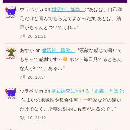
ウラベリカ
on
婚活神、降臨。
: “
あはは、自己満
足だけど喜んでもらえてよかった笑 あとは、結
果がちゃんとついてくれ…
”
7月 20, 21:21
あすか
on
婚活神、降臨。
: “
素敵な感じで書いて
もらって感謝です～
ホント毎日見てると色ん
な人がいて、ある…
”
7月 20, 18:34
ウラベリカ
on
身辺調査における「正義」とは？
:
“
住まいの地域性や集合住宅・一軒家などの違い
だけでなく、所轄の対応にも差があるので…
”
5月 10, 21:12