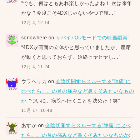
“
でも、何はともあれ楽しかったよね！ 次は来年
かな？今度こそ4DXじゃないやつで観…
”
12月 4, 12:14
sonowhere
on
サバイバルモードでの映画鑑賞
:
“
4DXが画面の立体かと思っていましたが、座席
が動くと思っておらず、始終ヒヤヒヤし…
”
12月 4, 11:24
ウラベリカ
on
会陰切開すらスルーする”陣痛”に
比べたら、この首の痛みなど鼻くそみたいなもの
か
: “
ついに、病院へ行くことを決めた！笑
”
11月 17, 10:48
あすか
on
会陰切開すらスルーする”陣痛”に比べ
たら、この首の痛みなど鼻くそみたいなものか
: