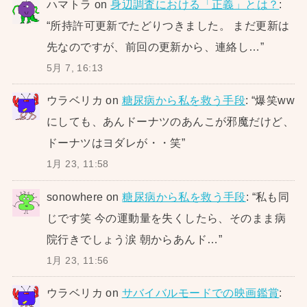
ハマトラ
on
身辺調査における「正義」とは？
:
“
所持許可更新でたどりつきました。 まだ更新は
先なのですが、前回の更新から、連絡し…
”
5月 7, 16:13
ウラベリカ
on
糖尿病から私を救う手段
: “
爆笑ww
にしても、あんドーナツのあんこが邪魔だけど、
ドーナツはヨダレが・・笑
”
1月 23, 11:58
sonowhere
on
糖尿病から私を救う手段
: “
私も同
じです笑 今の運動量を失くしたら、そのまま病
院行きでしょう涙 朝からあんド…
”
1月 23, 11:56
ウラベリカ
on
サバイバルモードでの映画鑑賞
: