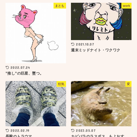
まとも
work
2021.10.07
週末ミッドナイト・ワクワク
2022.07.24
”推し”の巨星、墜つ。
狂気
変
2022.02.19
2023.05.07
長靴のトラウマ
カピバラのラスボス、もよおす。