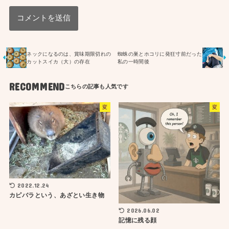
ネックになるのは、賞味期限切れの
蜘蛛の巣とホコリに発狂寸前だった
カットスイカ（大）の存在
私の一時間後
RECOMMEND
変
変
2022.12.24
カピバラという、あざとい生き物
2026.06.02
記憶に残る顔