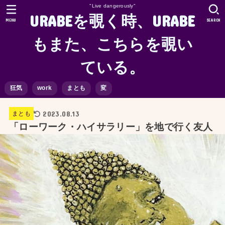
"Live dangerously"
URABEを覗く時、URABE
MENU
SEARCH
もまた、こちらを覗い
ている。
狂気
work
まとも
変
2023.08.13
まとも
「ローワーク・ハイサラリー」を地で行く友人