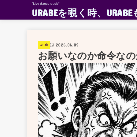
"Live dangerously"
URABEを覗く時、UR
2026.06.09
work
お願いなのか命令なの