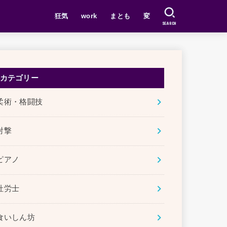
狂気
work
まとも
変
SEARCH
カテゴリー
柔術・格闘技
射撃
ピアノ
社労士
食いしん坊