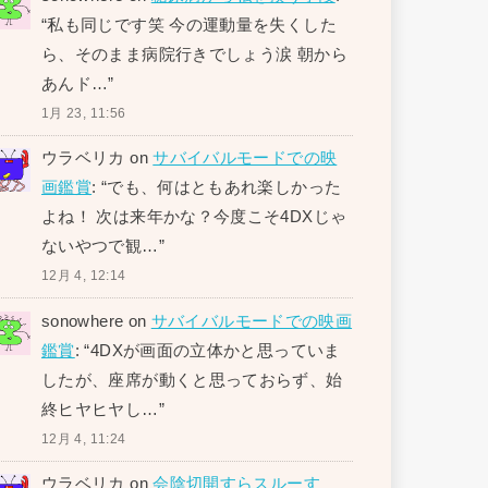
“
私も同じです笑 今の運動量を失くした
ら、そのまま病院行きでしょう涙 朝から
あんド…
”
1月 23, 11:56
ウラベリカ
on
サバイバルモードでの映
画鑑賞
: “
でも、何はともあれ楽しかった
よね！ 次は来年かな？今度こそ4DXじゃ
ないやつで観…
”
12月 4, 12:14
sonowhere
on
サバイバルモードでの映画
鑑賞
: “
4DXが画面の立体かと思っていま
したが、座席が動くと思っておらず、始
終ヒヤヒヤし…
”
12月 4, 11:24
ウラベリカ
on
会陰切開すらスルーす