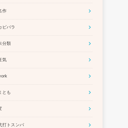
名作
カピバラ
未分類
狂気
work
まとも
変
代打トスンパ