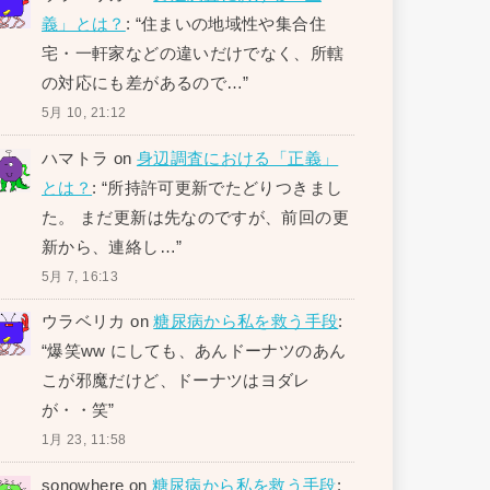
義」とは？
: “
住まいの地域性や集合住
宅・一軒家などの違いだけでなく、所轄
の対応にも差があるので…
”
5月 10, 21:12
ハマトラ
on
身辺調査における「正義」
とは？
: “
所持許可更新でたどりつきまし
た。 まだ更新は先なのですが、前回の更
新から、連絡し…
”
5月 7, 16:13
ウラベリカ
on
糖尿病から私を救う手段
:
“
爆笑ww にしても、あんドーナツのあん
こが邪魔だけど、ドーナツはヨダレ
が・・笑
”
1月 23, 11:58
sonowhere
on
糖尿病から私を救う手段
: