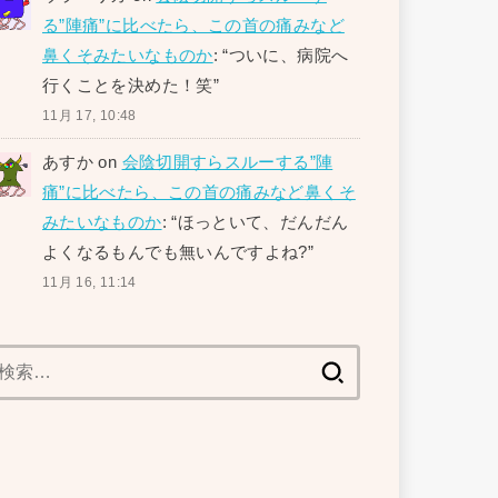
る”陣痛”に比べたら、この首の痛みなど
鼻くそみたいなものか
: “
ついに、病院へ
行くことを決めた！笑
”
11月 17, 10:48
あすか
on
会陰切開すらスルーする”陣
痛”に比べたら、この首の痛みなど鼻くそ
みたいなものか
: “
ほっといて、だんだん
よくなるもんでも無いんですよね?
”
11月 16, 11:14
検
索: