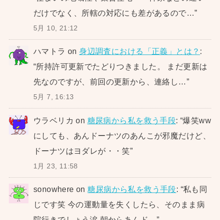
だけでなく、所轄の対応にも差があるので…
”
5月 10, 21:12
ハマトラ
on
身辺調査における「正義」とは？
:
“
所持許可更新でたどりつきました。 まだ更新は
先なのですが、前回の更新から、連絡し…
”
5月 7, 16:13
ウラベリカ
on
糖尿病から私を救う手段
: “
爆笑ww
にしても、あんドーナツのあんこが邪魔だけど、
ドーナツはヨダレが・・笑
”
1月 23, 11:58
sonowhere
on
糖尿病から私を救う手段
: “
私も同
じです笑 今の運動量を失くしたら、そのまま病
院行きでしょう涙 朝からあんド…
”