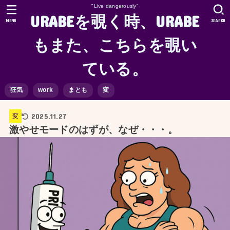
"Live dangerously"
URABEを覗く時、URABE
MENU
SEARCH
もまた、こちらを覗い
ている。
狂気
work
まとも
変
2025.11.27
変
激やせモードのはずが、なぜ・・・。