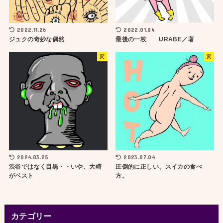
2022.11.26
2022.01.04
ジュクの奇妙な偶然
最後の一枚 URABE／著
変
変
2024.03.25
2023.07.04
渋谷ではなく目黒・・いや、大崎
圧倒的に正しい、スイカの食べ
がベスト
方。
カテゴリー