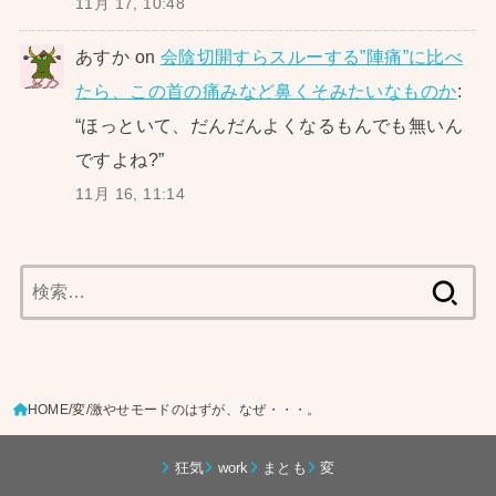
11月 17, 10:48
あすか
on
会陰切開すらスルーする”陣痛”に比べ
たら、この首の痛みなど鼻くそみたいなものか
:
“
ほっといて、だんだんよくなるもんでも無いん
ですよね?
”
11月 16, 11:14
検
索:
HOME
変
激やせモードのはずが、なぜ・・・。
狂気
work
まとも
変