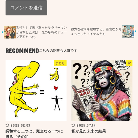
舌打ちして振り返ったサラリーマン
強力な磁場を破壊する、悪意なきち
が目撃したのは、鬼の形相のデュー
ょっとしたアイテムたち
ク更家だった。
RECOMMEND
まとも
変
2022.02.03
2025.07.14
調和する二つは、完全なる一つに
私が見た未来の結果
勝る（その2）