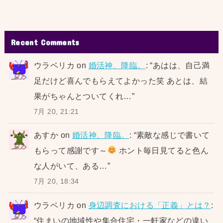
Recent Comments
ウラベリカ
on
婚活神、降臨。
: “
あはは、自己満
足だけど喜んでもらえてよかった笑 あとは、結
果がちゃんとついてくれ…
”
7月 20, 21:21
あすか
on
婚活神、降臨。
: “
素敵な感じで書いて
もらって感謝です～
ホント毎日見てると色ん
な人がいて、ある…
”
7月 20, 18:34
ウラベリカ
on
身辺調査における「正義」とは？
:
“
住まいの地域性や集合住宅・一軒家などの違い