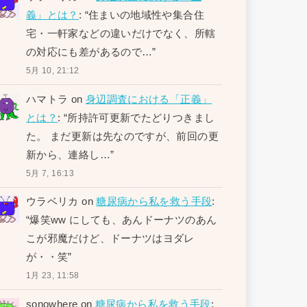
義」とは？
: “
住まいの地域性や集合住
宅・一軒家などの違いだけでなく、所轄
の対応にも差があるので…
”
5月 10, 21:12
ハマトラ
on
身辺調査における「正義」
とは？
: “
所持許可更新でたどりつきまし
た。 まだ更新は先なのですが、前回の更
新から、連絡し…
”
5月 7, 16:13
ウラベリカ
on
糖尿病から私を救う手段
:
“
爆笑ww にしても、あんドーナツのあん
こが邪魔だけど、ドーナツはヨダレ
が・・笑
”
1月 23, 11:58
sonowhere
on
糖尿病から私を救う手段
: