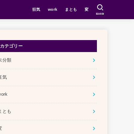
狂気
work
まとも
変
SEARCH
カテゴリー
未分類
狂気
work
まとも
変