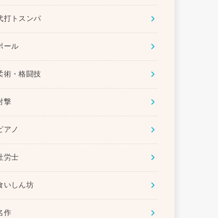
代打トスンパ
ポール
柔術・格闘技
射撃
ピアノ
社労士
食いしん坊
名作