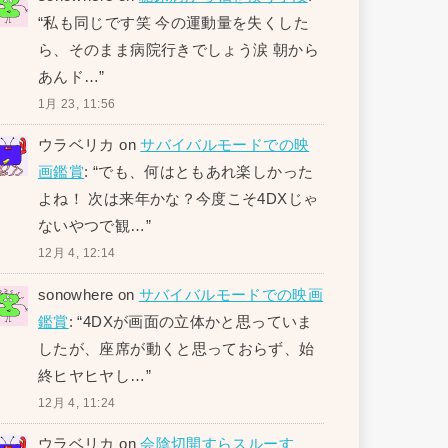
“
私も同じです笑 今の運動量を失くした
ら、そのまま病院行きでしょう涙 朝から
あんド…
”
1月 23, 11:56
ウラベリカ
on
サバイバルモードでの映
画鑑賞
: “
でも、何はともあれ楽しかった
よね！ 次は来年かな？今度こそ4DXじゃ
ないやつで観…
”
12月 4, 12:14
sonowhere
on
サバイバルモードでの映画
鑑賞
: “
4DXが画面の立体かと思っていま
したが、座席が動くと思っておらず、始
終ヒヤヒヤし…
”
12月 4, 11:24
ウラベリカ
on
会陰切開すらスルーす