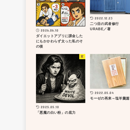
2022.12.23
二つ目の武者修行
URABE／著
2026.06.10
ダイエットアプリに課金した
にもかかわらず太った私のそ
の後
変
2022.05.04
モーゼの再来～塩羊羹篇
2025.05.10
「悪魔の白い粉」の底力