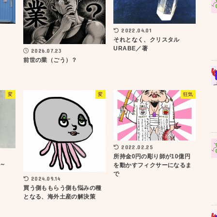
2022.04.01
それとなく、クリスタル
URABE／著
2026.07.23
前世の業（ごう）？
変
変
狂気
2022.02.25
所持金0円の彫り師が10億円
～
を動かすフィクサーになるま
で
2024.09.14
買う側ももらう側も悩みの種
となる、海外土産の解決策