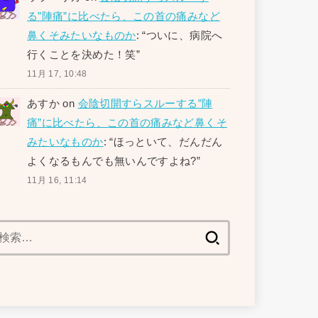
る”陣痛”に比べたら、この首の痛みなど
鼻くそみたいなものか
: “
ついに、病院へ
行くことを決めた！笑
”
11月 17, 10:48
あすか
on
会陰切開すらスルーする”陣
痛”に比べたら、この首の痛みなど鼻くそ
みたいなものか
: “
ほっといて、だんだん
よくなるもんでも無いんですよね?
”
11月 16, 11:14
検
索: