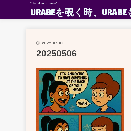
"Live dangerously"
URABEを覗く時、UR
2025.05.06
20250506