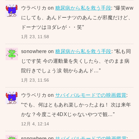
ウラベリカ
on
糖尿病から私を救う手段
: “
爆笑ww
にしても、あんドーナツのあんこが邪魔だけど、
ドーナツはヨダレが・・笑
”
1月 23, 11:58
sonowhere
on
糖尿病から私を救う手段
: “
私も同
じです笑 今の運動量を失くしたら、そのまま病
院行きでしょう涙 朝からあんド…
”
1月 23, 11:56
ウラベリカ
on
サバイバルモードでの映画鑑賞
:
“
でも、何はともあれ楽しかったよね！ 次は来年
かな？今度こそ4DXじゃないやつで観…
”
12月 4, 12:14
sonowhere
on
サバイバルモードでの映画鑑賞
: