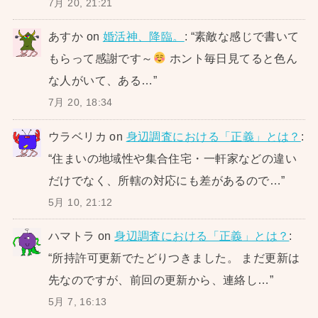
7月 20, 21:21
あすか
on
婚活神、降臨。
: “
素敵な感じで書いて
もらって感謝です～
ホント毎日見てると色ん
な人がいて、ある…
”
7月 20, 18:34
ウラベリカ
on
身辺調査における「正義」とは？
:
“
住まいの地域性や集合住宅・一軒家などの違い
だけでなく、所轄の対応にも差があるので…
”
5月 10, 21:12
ハマトラ
on
身辺調査における「正義」とは？
:
“
所持許可更新でたどりつきました。 まだ更新は
先なのですが、前回の更新から、連絡し…
”
5月 7, 16:13