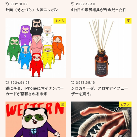
2021.11.09
2022.12.30
外面（そとづら）大国ニッポン
4台目の暖房器具が秀逸だった件
まとも
変
2024.06.08
2023.05.10
遂にキタ、iPhoneにマイナンバー
シロガネーゼ、アロマディフュー
カードが搭載される未来
ザーを買う。
変
ピアノ