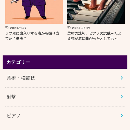
2024.11.27
2025.03.19
ラブホに出入りする者から掘り当
柔術の洗礼、ピアノの試練～たと
てた＂事実＂
え指が逆に曲がったとしても～
カテゴリー
柔術・格闘技
射撃
ピアノ