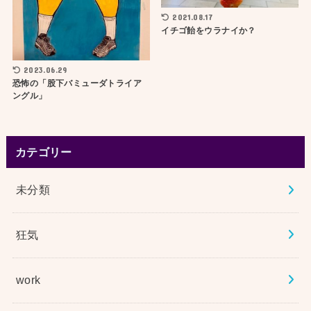
2021.08.17
イチゴ飴をウラナイか？
2023.06.29
恐怖の「股下バミューダトライア
ングル」
カテゴリー
未分類
狂気
work