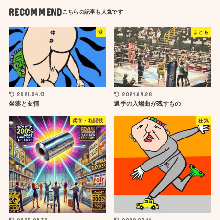
RECOMMEND
変
まとも
2021.04.13
2021.09.28
坐薬と友情
選手の入場曲が残すもの
柔術・格闘技
狂気
2025.08.30
2022.03.11