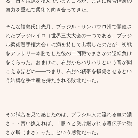
る。日々鍛錬を積んでいるどころか、まさに粉骨砕身の
努力を重ねて柔術と向き合ってきた。
そんな福島氏は先月、ブラジル・サンパウロ州で開催さ
れたブラジレイロ（世界三大大会の一つである、ブラジ
ル柔術選手権大会）に満を持して出場したのだが、初戦
をアッサリ一本勝ちした後の二回戦でまさかの逆転負け
をくらった。おまけに、右肘からバリバリという音が聞
こえるほどの——つまり、右肘の靭帯を損傷させるとい
う結構な手土産を持たされる敗北だった。
その試合を見て感じたのは、ブラジル人に流れる血の濃
さ・・言い換えれば、「脈々と受け継がれる遺伝子の強
さが勝（まさ）った」という感覚だった。