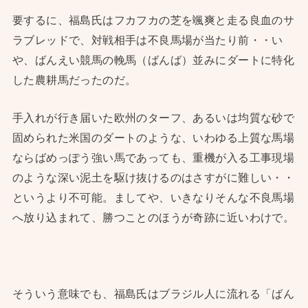
要するに、福島氏はフカフカの芝を颯爽と走る良血のサ
ラブレッドで、対戦相手は不良馬場が当たり前・・い
や、ばんえい競馬の輓馬（ばんば）並みにダートに特化
した農耕馬だったのだ。
手入れが行き届いた欧州のターフ、あるいは均質な砂で
固められた米国のダートのような、いわゆる上質な馬場
ならばめっぽう強い馬であっても、重機が入る工事現場
のような深い泥土を駆け抜けるのはさすがに難しい・・
というより不可能。ましてや、いきなりそんな不良馬場
へ放り込まれて、勝つことのほうが奇跡に近いわけで。
そういう意味でも、福島氏はブラジル人に流れる「ばん