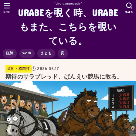
"Live dangerously"
URABEを覗く時、URABE
MENU
SEARCH
もまた、こちらを覗い
ている。
狂気
work
まとも
変
2026.06.17
柔術・格闘技
期待のサラブレッド、ばんえい競馬に散る。