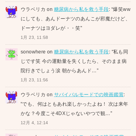
ウラベリカ
on
糖尿病から私を救う手段
: “
爆笑ww
にしても、あんドーナツのあんこが邪魔だけど、
ドーナツはヨダレが・・笑
”
1月 23, 11:58
sonowhere
on
糖尿病から私を救う手段
: “
私も同
じです笑 今の運動量を失くしたら、そのまま病
院行きでしょう涙 朝からあんド…
”
1月 23, 11:56
ウラベリカ
on
サバイバルモードでの映画鑑賞
:
“
でも、何はともあれ楽しかったよね！ 次は来年
かな？今度こそ4DXじゃないやつで観…
”
12月 4, 12:14