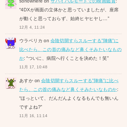
sonowhere
on
サバイバルモードでの映画鑑賞
:
“
4DXが画面の立体かと思っていましたが、座席
が動くと思っておらず、始終ヒヤヒヤし…
”
12月 4, 11:24
ウラベリカ
on
会陰切開すらスルーする”陣痛”に
比べたら、この首の痛みなど鼻くそみたいなもの
か
: “
ついに、病院へ行くことを決めた！笑
”
11月 17, 10:48
あすか
on
会陰切開すらスルーする”陣痛”に比べ
たら、この首の痛みなど鼻くそみたいなものか
:
“
ほっといて、だんだんよくなるもんでも無いん
ですよね?
”
11月 16, 11:14