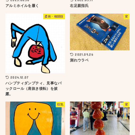
アルミホイルを履く
右足親指氏
柔術・格闘技
変
2021.09.26
測れウラベ
2024.12.07
ハンプティダンプティ、見事なバ
ックロール（肩抜き後転）を披
露。
狂気
変