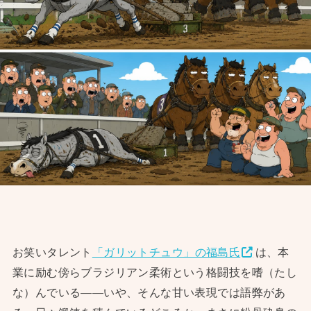
お笑いタレント
「ガリットチュウ」の福島氏
は、本
業に励む傍らブラジリアン柔術という格闘技を嗜（たし
な）んでいる——いや、そんな甘い表現では語弊があ