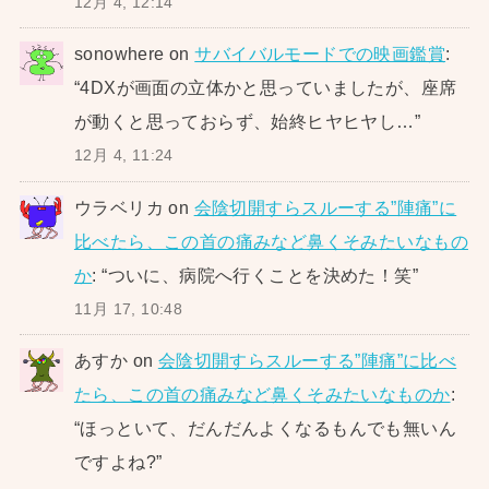
12月 4, 12:14
sonowhere
on
サバイバルモードでの映画鑑賞
:
“
4DXが画面の立体かと思っていましたが、座席
が動くと思っておらず、始終ヒヤヒヤし…
”
12月 4, 11:24
ウラベリカ
on
会陰切開すらスルーする”陣痛”に
比べたら、この首の痛みなど鼻くそみたいなもの
か
: “
ついに、病院へ行くことを決めた！笑
”
11月 17, 10:48
あすか
on
会陰切開すらスルーする”陣痛”に比べ
たら、この首の痛みなど鼻くそみたいなものか
:
“
ほっといて、だんだんよくなるもんでも無いん
ですよね?
”