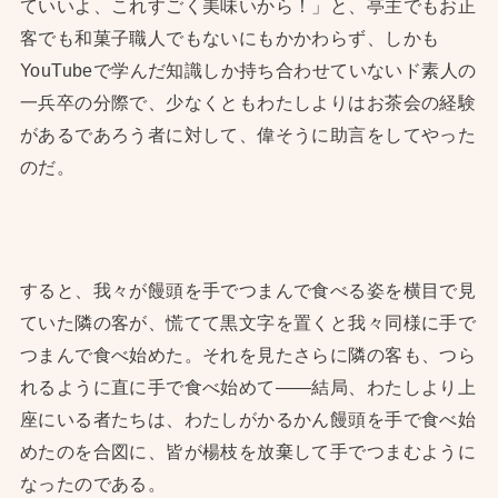
ていいよ、これすごく美味いから！」と、亭主でもお正
客でも和菓子職人でもないにもかかわらず、しかも
YouTubeで学んだ知識しか持ち合わせていないド素人の
一兵卒の分際で、少なくともわたしよりはお茶会の経験
があるであろう者に対して、偉そうに助言をしてやった
のだ。
すると、我々が饅頭を手でつまんで食べる姿を横目で見
ていた隣の客が、慌てて黒文字を置くと我々同様に手で
つまんで食べ始めた。それを見たさらに隣の客も、つら
れるように直に手で食べ始めて——結局、わたしより上
座にいる者たちは、わたしがかるかん饅頭を手で食べ始
めたのを合図に、皆が楊枝を放棄して手でつまむように
なったのである。