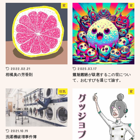
変
変
2022.02.21
2025.03.17
柑橘臭の芳香剤
魑魅魍魎が跋扈するこの世につい
て、おむすびを通じて諭す。
狂気
変
2021.10.19
洗濯機破壊事件簿