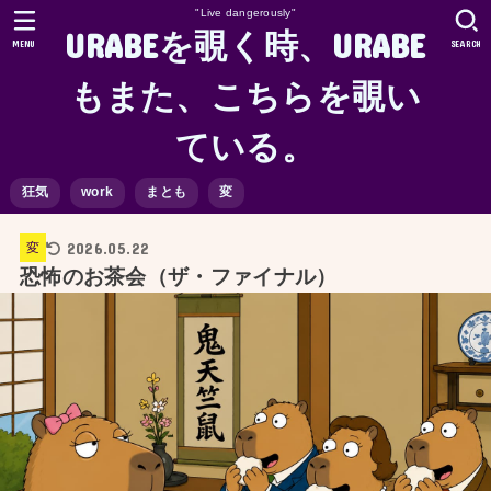
"Live dangerously"
URABEを覗く時、URABE
MENU
SEARCH
もまた、こちらを覗い
ている。
狂気
work
まとも
変
2026.05.22
変
恐怖のお茶会（ザ・ファイナル）