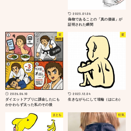
2025.01.06
偽物であることの「真の価値」が
証明された瞬間
変
変
2026.06.10
2023.12.04
ダイエットアプリに課金したにも
生きながらにして埴輪（はにわ）
かかわらず太った私のその後
まとも
狂気