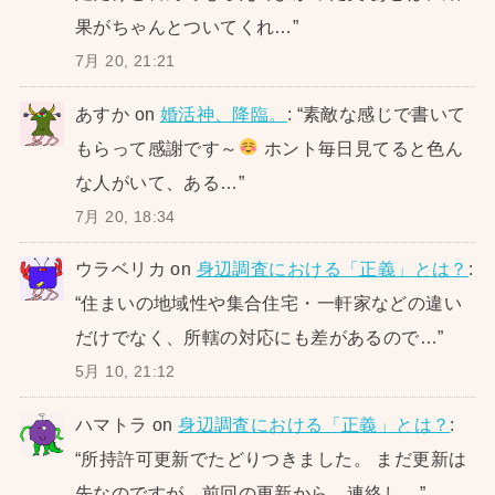
果がちゃんとついてくれ…
”
7月 20, 21:21
あすか
on
婚活神、降臨。
: “
素敵な感じで書いて
もらって感謝です～
ホント毎日見てると色ん
な人がいて、ある…
”
7月 20, 18:34
ウラベリカ
on
身辺調査における「正義」とは？
:
“
住まいの地域性や集合住宅・一軒家などの違い
だけでなく、所轄の対応にも差があるので…
”
5月 10, 21:12
ハマトラ
on
身辺調査における「正義」とは？
:
“
所持許可更新でたどりつきました。 まだ更新は
先なのですが、前回の更新から、連絡し…
”