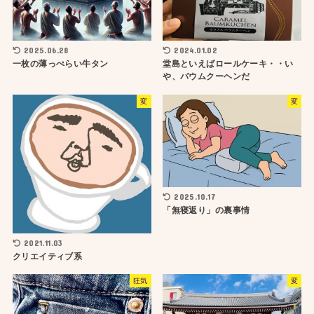
2025.06.28
2024.01.02
一枚の薄っぺらい牛タン
堂島といえばロールケーキ・・い
や、バウムクーヘンだ
変
変
2025.10.17
「無寝返り」の裏事情
2021.11.03
クリエイティブ系
狂気
変