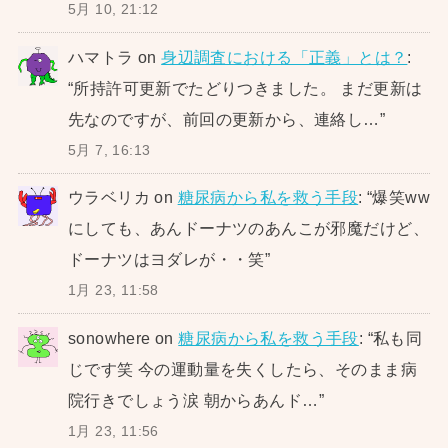
5月 10, 21:12
ハマトラ
on
身辺調査における「正義」とは？
:
“
所持許可更新でたどりつきました。 まだ更新は
先なのですが、前回の更新から、連絡し…
”
5月 7, 16:13
ウラベリカ
on
糖尿病から私を救う手段
: “
爆笑ww
にしても、あんドーナツのあんこが邪魔だけど、
ドーナツはヨダレが・・笑
”
1月 23, 11:58
sonowhere
on
糖尿病から私を救う手段
: “
私も同
じです笑 今の運動量を失くしたら、そのまま病
院行きでしょう涙 朝からあんド…
”
1月 23, 11:56