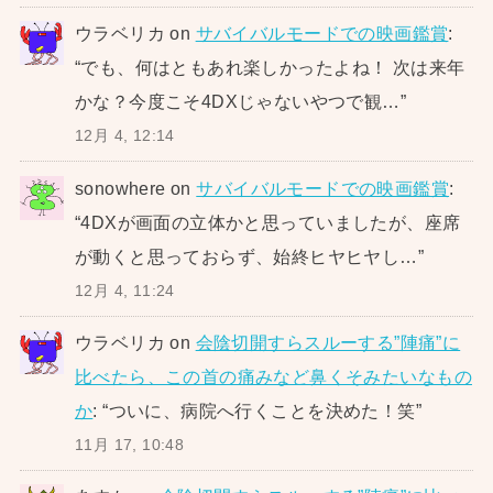
ウラベリカ
on
サバイバルモードでの映画鑑賞
:
“
でも、何はともあれ楽しかったよね！ 次は来年
かな？今度こそ4DXじゃないやつで観…
”
12月 4, 12:14
sonowhere
on
サバイバルモードでの映画鑑賞
:
“
4DXが画面の立体かと思っていましたが、座席
が動くと思っておらず、始終ヒヤヒヤし…
”
12月 4, 11:24
ウラベリカ
on
会陰切開すらスルーする”陣痛”に
比べたら、この首の痛みなど鼻くそみたいなもの
か
: “
ついに、病院へ行くことを決めた！笑
”
11月 17, 10:48