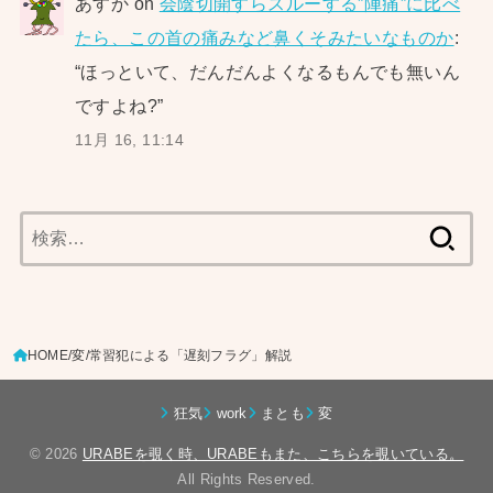
あすか
on
会陰切開すらスルーする”陣痛”に比べ
たら、この首の痛みなど鼻くそみたいなものか
:
“
ほっといて、だんだんよくなるもんでも無いん
ですよね?
”
11月 16, 11:14
検
索:
HOME
変
常習犯による「遅刻フラグ」解説
狂気
work
まとも
変
© 2026
URABEを覗く時、URABEもまた、こちらを覗いている。
All Rights Reserved.