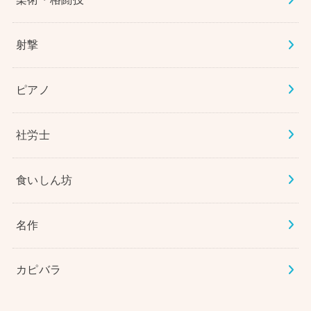
射撃
ピアノ
社労士
食いしん坊
名作
カピバラ