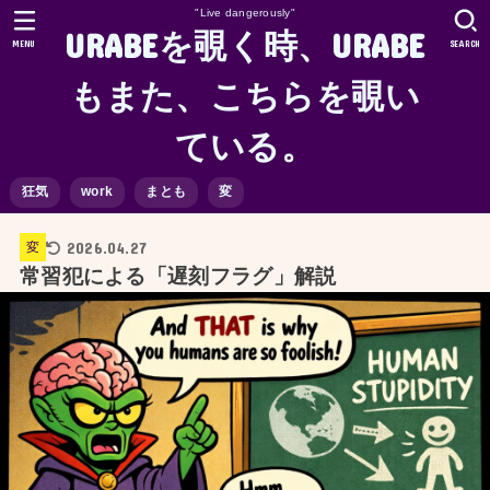
"Live dangerously"
URABEを覗く時、URABE
MENU
SEARCH
もまた、こちらを覗い
ている。
狂気
work
まとも
変
2026.04.27
変
常習犯による「遅刻フラグ」解説