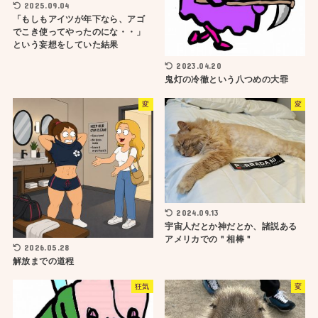
2025.09.04
「もしもアイツが年下なら、アゴ
でこき使ってやったのにな・・」
という妄想をしていた結果
2023.04.20
鬼灯の冷徹という八つめの大罪
変
変
2024.09.13
宇宙人だとか神だとか、諸説ある
アメリカでの＂相棒＂
2026.05.28
解放までの道程
狂気
変