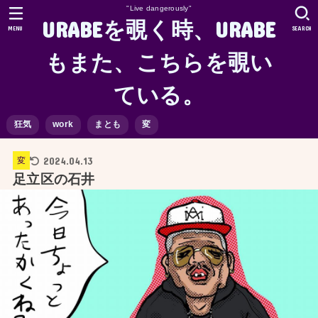
"Live dangerously"
URABEを覗く時、URABE
MENU
SEARCH
もまた、こちらを覗い
ている。
狂気
work
まとも
変
2024.04.13
変
足立区の石井