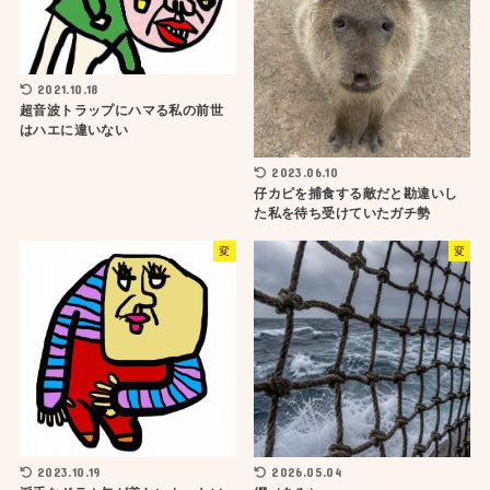
2021.10.18
超音波トラップにハマる私の前世
はハエに違いない
2023.06.10
仔カピを捕食する敵だと勘違いし
た私を待ち受けていたガチ勢
変
変
2023.10.19
2026.05.04