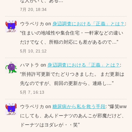
な人がいて、ある…
”
7月 20, 18:34
ウラベリカ
on
身辺調査における「正義」とは？
:
“
住まいの地域性や集合住宅・一軒家などの違い
だけでなく、所轄の対応にも差があるので…
”
5月 10, 21:12
ハマトラ
on
身辺調査における「正義」とは？
:
“
所持許可更新でたどりつきました。 まだ更新は
先なのですが、前回の更新から、連絡し…
”
5月 7, 16:13
ウラベリカ
on
糖尿病から私を救う手段
: “
爆笑ww
にしても、あんドーナツのあんこが邪魔だけど、
ドーナツはヨダレが・・笑
”