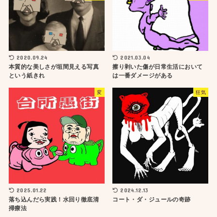
2020.09.24
2021.03.04
本質的な美しさが垣間見える写真
擦り剥いた傷が日常生活において
という紙きれ
は一番ダメージがある
変
狂気
2025.01.22
2024.12.13
落ち込んだら実践！水回り徹底清
コート・ダ・ジュールの奇跡
掃療法