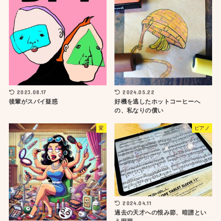
2023.08.17
2024.05.22
後輩がスパイ疑惑
好機を逃したホットコーヒーへ
の、私なりの償い
変
ピアノ
2024.04.11
過去の天才への恨み節、暗譜とい