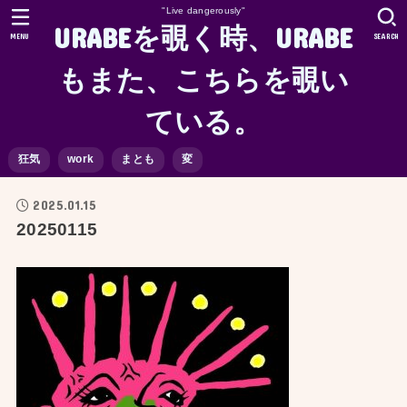
"Live dangerously"
URABEを覗く時、URABE
MENU
SEARCH
もまた、こちらを覗い
ている。
狂気
work
まとも
変
2025.01.15
20250115