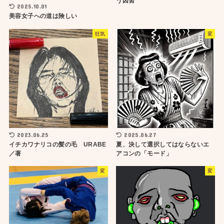
う因習
2025.10.01
美容女子への道は険しい
狂気
変
2023.06.25
2025.06.27
イチカワナリコの髪の毛 URABE
夏、決して選択してはならないエ
／著
アコンの「モード」
変
変