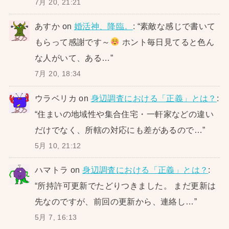
7月 20, 21:21
あすか
on
婚活神、降臨。
: “
素敵な感じで書いて
もらって感謝です～
ホント毎日見てると色ん
な人がいて、ある…
”
7月 20, 18:34
ウラベリカ
on
身辺調査における「正義」とは？
:
“
住まいの地域性や集合住宅・一軒家などの違い
だけでなく、所轄の対応にも差があるので…
”
5月 10, 21:12
ハマトラ
on
身辺調査における「正義」とは？
:
“
所持許可更新でたどりつきました。 まだ更新は
先なのですが、前回の更新から、連絡し…
”
5月 7, 16:13