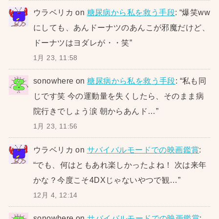
ウラベリカ
on
糖尿病から私を救う手段
: “
爆笑ww
にしても、あんドーナツのあんこが邪魔だけど、
ドーナツはヨダレが・・笑
”
1月 23, 11:58
sonowhere
on
糖尿病から私を救う手段
: “
私も同
じです笑 今の運動量を失くしたら、そのまま病
院行きでしょう涙 朝からあんド…
”
1月 23, 11:56
ウラベリカ
on
サバイバルモードでの映画鑑賞
:
“
でも、何はともあれ楽しかったよね！ 次は来年
かな？今度こそ4DXじゃないやつで観…
”
12月 4, 12:14
sonowhere
on
サバイバルモードでの映画鑑賞
: