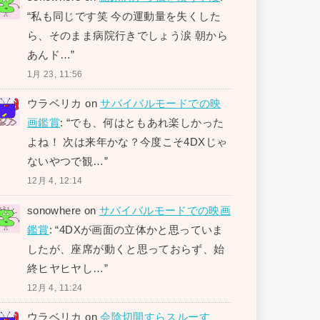
“
私も同じです笑 今の運動量を失くした
ら、そのまま病院行きでしょう涙 朝から
あんド…
”
1月 23, 11:56
ウラベリカ
on
サバイバルモードでの映
画鑑賞
: “
でも、何はともあれ楽しかった
よね！ 次は来年かな？今度こそ4DXじゃ
ないやつで観…
”
12月 4, 12:14
sonowhere
on
サバイバルモードでの映画
鑑賞
: “
4DXが画面の立体かと思っていま
したが、座席が動くと思っておらず、始
終ヒヤヒヤし…
”
12月 4, 11:24
ウラベリカ
on
会陰切開すらスルーす