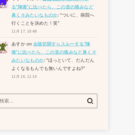
る”陣痛”に比べたら、この首の痛みなど
鼻くそみたいなものか
: “
ついに、病院へ
行くことを決めた！笑
”
11月 17, 10:48
あすか
on
会陰切開すらスルーする”陣
痛”に比べたら、この首の痛みなど鼻くそ
みたいなものか
: “
ほっといて、だんだん
よくなるもんでも無いんですよね?
”
11月 16, 11:14
検
索: