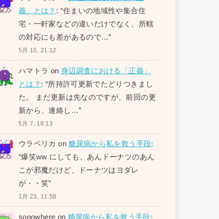
義」とは？
: “
住まいの地域性や集合住
宅・一軒家などの違いだけでなく、所轄
の対応にも差があるので…
”
5月 10, 21:12
ハマトラ
on
身辺調査における「正義」
とは？
: “
所持許可更新でたどりつきまし
た。 まだ更新は先なのですが、前回の更
新から、連絡し…
”
5月 7, 16:13
ウラベリカ
on
糖尿病から私を救う手段
:
“
爆笑ww にしても、あんドーナツのあん
こが邪魔だけど、ドーナツはヨダレ
が・・笑
”
1月 23, 11:58
sonowhere
on
糖尿病から私を救う手段
: