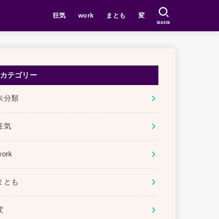
狂気
work
まとも
変
SEARCH
カテゴリー
未分類
狂気
work
まとも
変