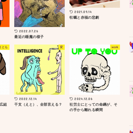
2021.09.14
牡蠣と赤福の悲劇
2022.07.26
最近の睡魔の様子
まとも
変
work
2022.12.14
2024.12.06
広組
干支（えと）、全部言える？
社労士にとっての命綱が、そ
の手から離れる瞬間