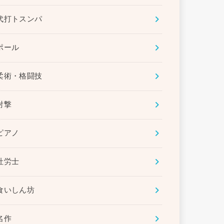
代打トスンパ
ポール
柔術・格闘技
射撃
ピアノ
社労士
食いしん坊
名作