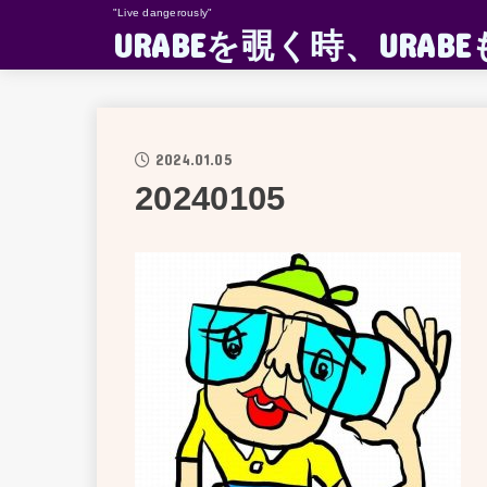
"Live dangerously"
URABEを覗く時、UR
2024.01.05
20240105