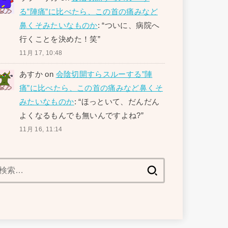
る”陣痛”に比べたら、この首の痛みなど
鼻くそみたいなものか
: “
ついに、病院へ
行くことを決めた！笑
”
11月 17, 10:48
あすか
on
会陰切開すらスルーする”陣
痛”に比べたら、この首の痛みなど鼻くそ
みたいなものか
: “
ほっといて、だんだん
よくなるもんでも無いんですよね?
”
11月 16, 11:14
検
索: