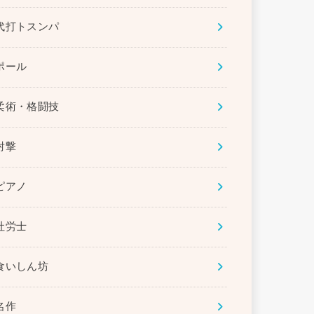
代打トスンパ
ポール
柔術・格闘技
射撃
ピアノ
社労士
食いしん坊
名作