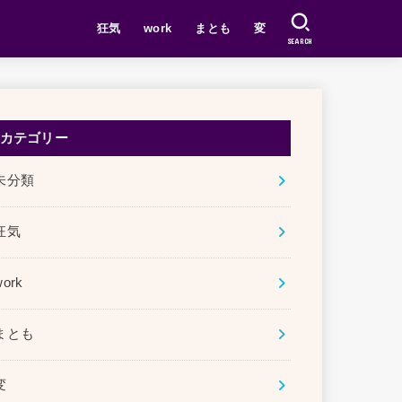
狂気
work
まとも
変
SEARCH
カテゴリー
未分類
狂気
work
まとも
変