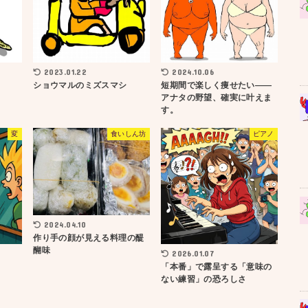
2023.01.22
2024.10.06
ショウマルのミズスマシ
短期間で楽しく痩せたい——
アナタの野望、確実に叶えま
す。
変
食いしん坊
ピアノ
2024.04.10
作り手の顔が見える料理の醍
醐味
2026.01.07
「本番」で露呈する「意味の
ない練習」の恐ろしさ