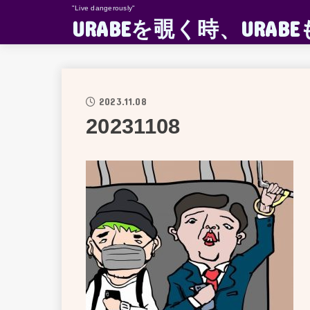
"Live dangerously"
URABEを覗く時、UR
2023.11.08
20231108