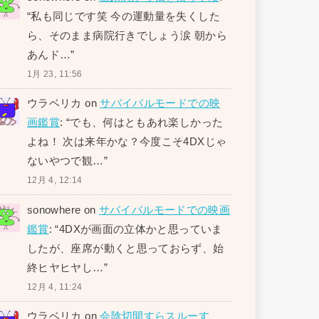
“
私も同じです笑 今の運動量を失くした
ら、そのまま病院行きでしょう涙 朝から
あんド…
”
1月 23, 11:56
ウラベリカ
on
サバイバルモードでの映
画鑑賞
: “
でも、何はともあれ楽しかった
よね！ 次は来年かな？今度こそ4DXじゃ
ないやつで観…
”
12月 4, 12:14
sonowhere
on
サバイバルモードでの映画
鑑賞
: “
4DXが画面の立体かと思っていま
したが、座席が動くと思っておらず、始
終ヒヤヒヤし…
”
12月 4, 11:24
ウラベリカ
on
会陰切開すらスルーす