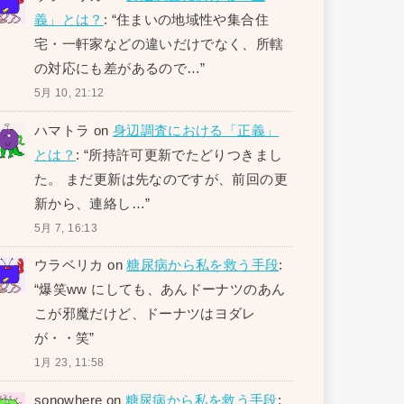
義」とは？
: “
住まいの地域性や集合住
宅・一軒家などの違いだけでなく、所轄
の対応にも差があるので…
”
5月 10, 21:12
ハマトラ
on
身辺調査における「正義」
とは？
: “
所持許可更新でたどりつきまし
た。 まだ更新は先なのですが、前回の更
新から、連絡し…
”
5月 7, 16:13
ウラベリカ
on
糖尿病から私を救う手段
:
“
爆笑ww にしても、あんドーナツのあん
こが邪魔だけど、ドーナツはヨダレ
が・・笑
”
1月 23, 11:58
sonowhere
on
糖尿病から私を救う手段
: