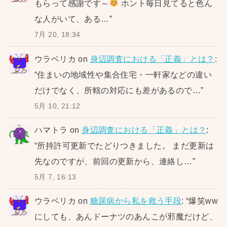
もらって感謝です～
ホント毎日見てると色ん
な人がいて、ある…
”
7月 20, 18:34
ウラベリカ
on
身辺調査における「正義」とは？
:
“
住まいの地域性や集合住宅・一軒家などの違い
だけでなく、所轄の対応にも差があるので…
”
5月 10, 21:12
ハマトラ
on
身辺調査における「正義」とは？
:
“
所持許可更新でたどりつきました。 まだ更新は
先なのですが、前回の更新から、連絡し…
”
5月 7, 16:13
ウラベリカ
on
糖尿病から私を救う手段
: “
爆笑ww
にしても、あんドーナツのあんこが邪魔だけど、