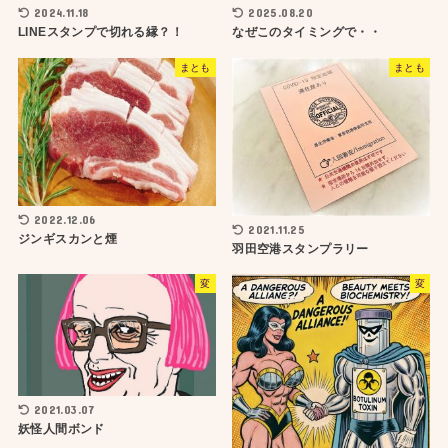
2024.11.18
2025.08.20
LINEスタンプで切れる縁？！
なぜこのタイミングで・・
まとも
まとも
2022.12.06
2021.11.25
ジンギスカンと煙
羽田空港スタンプラリー
変
変
2021.03.07
妖怪人間ボンド