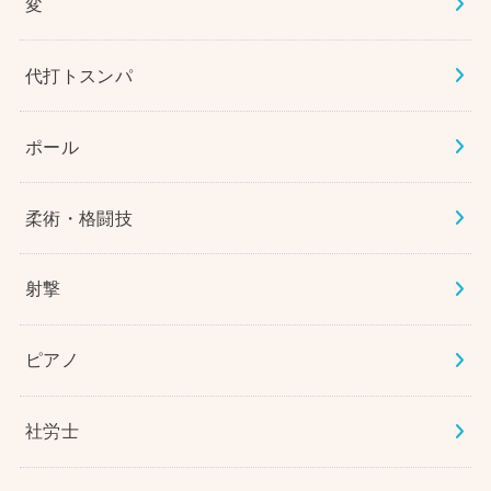
変
代打トスンパ
ポール
柔術・格闘技
射撃
ピアノ
社労士