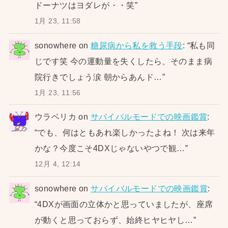
ドーナツはヨダレが・・笑
”
1月 23, 11:58
sonowhere
on
糖尿病から私を救う手段
: “
私も同
じです笑 今の運動量を失くしたら、そのまま病
院行きでしょう涙 朝からあんド…
”
1月 23, 11:56
ウラベリカ
on
サバイバルモードでの映画鑑賞
:
“
でも、何はともあれ楽しかったよね！ 次は来年
かな？今度こそ4DXじゃないやつで観…
”
12月 4, 12:14
sonowhere
on
サバイバルモードでの映画鑑賞
:
“
4DXが画面の立体かと思っていましたが、座席
が動くと思っておらず、始終ヒヤヒヤし…
”