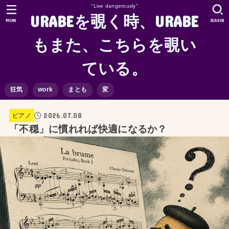
"Live dangerously"
URABEを覗く時、URABE
MENU
SEARCH
もまた、こちらを覗い
ている。
狂気
work
まとも
変
2026.07.08
ピアノ
「不穏」に慣れれば快適になるか？