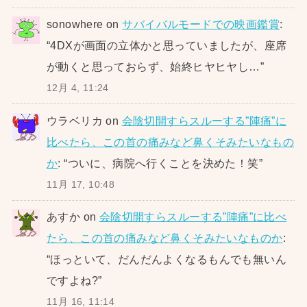
sonowhere
on
サバイバルモードでの映画鑑賞
:
“
4DXが画面の立体かと思っていましたが、座席
が動くと思っておらず、始終ヒヤヒヤし…
”
12月 4, 11:24
ウラベリカ
on
会陰切開すらスルーする”陣痛”に
比べたら、この首の痛みなど鼻くそみたいなもの
か
: “
ついに、病院へ行くことを決めた！笑
”
11月 17, 10:48
あすか
on
会陰切開すらスルーする”陣痛”に比べ
たら、この首の痛みなど鼻くそみたいなものか
:
“
ほっといて、だんだんよくなるもんでも無いん
ですよね?
”
11月 16, 11:14