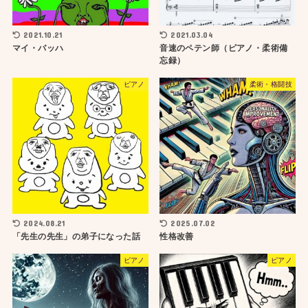
2021.10.21
2021.03.04
マイ・バッハ
音速のペテン師（ピアノ・柔術備
忘録）
ピアノ
柔術・格闘技
2024.08.21
2025.07.02
「先生の先生」の弟子になった話
性格改善
ピアノ
ピアノ