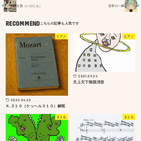
生贄（いけにえ）
安寧の一瞬
RECOMMEND
ピアノ
ピアノ
2021.09.24
天上天下唯我消音
2025.04.25
Ｋ.３１０（ケッヘル３１０）解呪
まとも
まとも