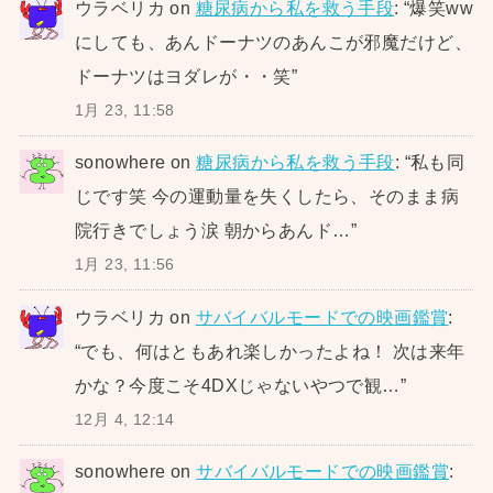
ウラベリカ
on
糖尿病から私を救う手段
: “
爆笑ww
にしても、あんドーナツのあんこが邪魔だけど、
ドーナツはヨダレが・・笑
”
1月 23, 11:58
sonowhere
on
糖尿病から私を救う手段
: “
私も同
じです笑 今の運動量を失くしたら、そのまま病
院行きでしょう涙 朝からあんド…
”
1月 23, 11:56
ウラベリカ
on
サバイバルモードでの映画鑑賞
:
“
でも、何はともあれ楽しかったよね！ 次は来年
かな？今度こそ4DXじゃないやつで観…
”
12月 4, 12:14
sonowhere
on
サバイバルモードでの映画鑑賞
: