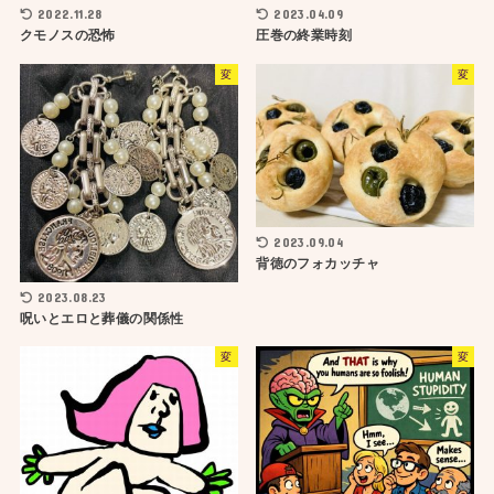
2022.11.28
2023.04.09
クモノスの恐怖
圧巻の終業時刻
変
変
2023.09.04
背徳のフォカッチャ
2023.08.23
呪いとエロと葬儀の関係性
変
変