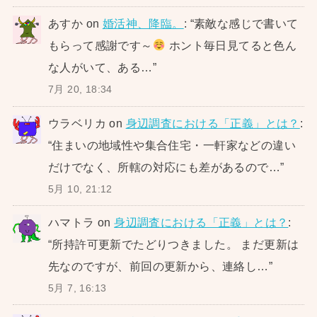
あすか
on
婚活神、降臨。
: “
素敵な感じで書いて
もらって感謝です～
ホント毎日見てると色ん
な人がいて、ある…
”
7月 20, 18:34
ウラベリカ
on
身辺調査における「正義」とは？
:
“
住まいの地域性や集合住宅・一軒家などの違い
だけでなく、所轄の対応にも差があるので…
”
5月 10, 21:12
ハマトラ
on
身辺調査における「正義」とは？
:
“
所持許可更新でたどりつきました。 まだ更新は
先なのですが、前回の更新から、連絡し…
”
5月 7, 16:13