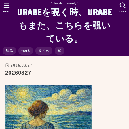
"Live dangerously"
URABEを覗く時、URABE
MENU
SEARCH
もまた、こちらを覗い
ている。
狂気
work
まとも
変
2026.03.27
20260327