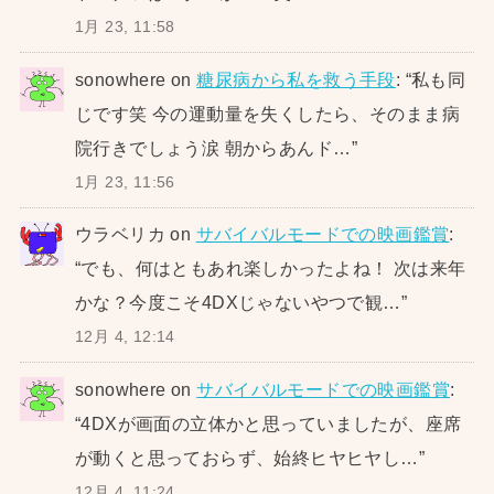
1月 23, 11:58
sonowhere
on
糖尿病から私を救う手段
: “
私も同
じです笑 今の運動量を失くしたら、そのまま病
院行きでしょう涙 朝からあんド…
”
1月 23, 11:56
ウラベリカ
on
サバイバルモードでの映画鑑賞
:
“
でも、何はともあれ楽しかったよね！ 次は来年
かな？今度こそ4DXじゃないやつで観…
”
12月 4, 12:14
sonowhere
on
サバイバルモードでの映画鑑賞
:
“
4DXが画面の立体かと思っていましたが、座席
が動くと思っておらず、始終ヒヤヒヤし…
”
12月 4, 11:24