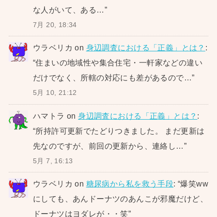
な人がいて、ある…
”
7月 20, 18:34
ウラベリカ
on
身辺調査における「正義」とは？
:
“
住まいの地域性や集合住宅・一軒家などの違い
だけでなく、所轄の対応にも差があるので…
”
5月 10, 21:12
ハマトラ
on
身辺調査における「正義」とは？
:
“
所持許可更新でたどりつきました。 まだ更新は
先なのですが、前回の更新から、連絡し…
”
5月 7, 16:13
ウラベリカ
on
糖尿病から私を救う手段
: “
爆笑ww
にしても、あんドーナツのあんこが邪魔だけど、
ドーナツはヨダレが・・笑
”