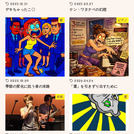
2023.12.31
2023.02.21
デキちゃったこ〇
ケン・ワタナベの幻想
変
ピアノ
2025.10.09
2026.04.24
季節の変化に抗う者の末路
「運」を引きずり出すために
狂気
変