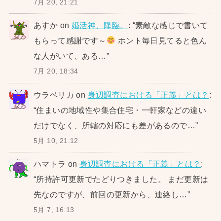
7月 20, 21:21
あすか
on
婚活神、降臨。
: “
素敵な感じで書いて
もらって感謝です～
ホント毎日見てると色ん
な人がいて、ある…
”
7月 20, 18:34
ウラベリカ
on
身辺調査における「正義」とは？
:
“
住まいの地域性や集合住宅・一軒家などの違い
だけでなく、所轄の対応にも差があるので…
”
5月 10, 21:12
ハマトラ
on
身辺調査における「正義」とは？
:
“
所持許可更新でたどりつきました。 まだ更新は
先なのですが、前回の更新から、連絡し…
”
5月 7, 16:13