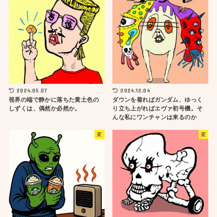
2024.05.07
2024.12.04
視界の端で静かに落ちた黄土色の
ダウンを着ればガンダム、ゆっく
しずくは、偶然か必然か。
り立ち上がればエヴァ初号機。そ
んな私にワンチャンは来るのか
変
変