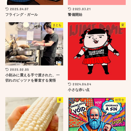
2025.04.07
2023.03.21
フライング・ガール
警備開始
まとも
変
2025.02.05
小刻みに震える手で渡された、一
切れのピッツァを審査する覚悟
2024.06.04
小さな赤い点
変
社労士