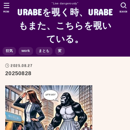
"Live dangerously"
URABEを覗く時、URABE
MENU
SEARCH
もまた、こちらを覗い
ている。
狂気
work
まとも
変
2025.08.27
20250828