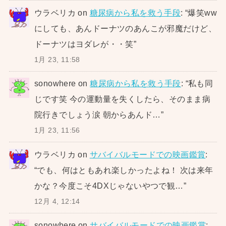
ウラベリカ
on
糖尿病から私を救う手段
: “
爆笑ww
にしても、あんドーナツのあんこが邪魔だけど、
ドーナツはヨダレが・・笑
”
1月 23, 11:58
sonowhere
on
糖尿病から私を救う手段
: “
私も同
じです笑 今の運動量を失くしたら、そのまま病
院行きでしょう涙 朝からあんド…
”
1月 23, 11:56
ウラベリカ
on
サバイバルモードでの映画鑑賞
:
“
でも、何はともあれ楽しかったよね！ 次は来年
かな？今度こそ4DXじゃないやつで観…
”
12月 4, 12:14
sonowhere
on
サバイバルモードでの映画鑑賞
: