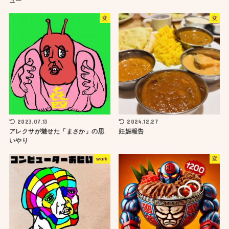
ュー
変
変
2023.07.13
2024.12.27
アレクサが魅せた「まさか」の思
妊娠報告
いやり
work
変