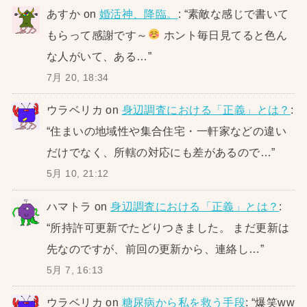
あすか
on
婚活神、降臨。
: “
素敵な感じで書いて
もらって感謝です～
ホント毎日見てると色ん
な人がいて、ある…
”
7月 20, 18:34
ウラベリカ
on
身辺調査における「正義」とは？
:
“
住まいの地域性や集合住宅・一軒家などの違い
だけでなく、所轄の対応にも差があるので…
”
5月 10, 21:12
ハマトラ
on
身辺調査における「正義」とは？
:
“
所持許可更新でたどりつきました。 まだ更新は
先なのですが、前回の更新から、連絡し…
”
5月 7, 16:13
ウラベリカ
on
糖尿病から私を救う手段
: “
爆笑ww