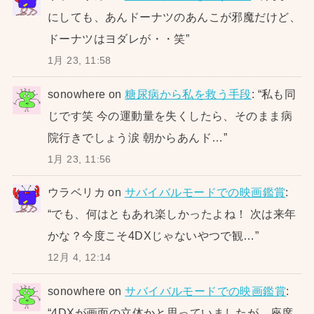
にしても、あんドーナツのあんこが邪魔だけど、
ドーナツはヨダレが・・笑
”
1月 23, 11:58
sonowhere
on
糖尿病から私を救う手段
: “
私も同
じです笑 今の運動量を失くしたら、そのまま病
院行きでしょう涙 朝からあんド…
”
1月 23, 11:56
ウラベリカ
on
サバイバルモードでの映画鑑賞
:
“
でも、何はともあれ楽しかったよね！ 次は来年
かな？今度こそ4DXじゃないやつで観…
”
12月 4, 12:14
sonowhere
on
サバイバルモードでの映画鑑賞
:
“
4DXが画面の立体かと思っていましたが、座席