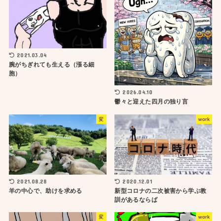
2021.03.04
腕がちぎれても生える（漲る細
胞）
2026.04.10
鬱々と迎えた四月の独り言
変
work
2021.08.28
2020.12.01
羊の中心で、助けを求める
新型コロナの二次被害から学ぶ教
訓があるならば
変
work