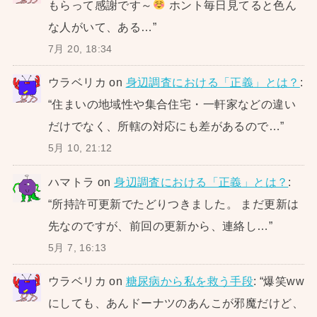
もらって感謝です～
ホント毎日見てると色ん
な人がいて、ある…
”
7月 20, 18:34
ウラベリカ
on
身辺調査における「正義」とは？
:
“
住まいの地域性や集合住宅・一軒家などの違い
だけでなく、所轄の対応にも差があるので…
”
5月 10, 21:12
ハマトラ
on
身辺調査における「正義」とは？
:
“
所持許可更新でたどりつきました。 まだ更新は
先なのですが、前回の更新から、連絡し…
”
5月 7, 16:13
ウラベリカ
on
糖尿病から私を救う手段
: “
爆笑ww
にしても、あんドーナツのあんこが邪魔だけど、